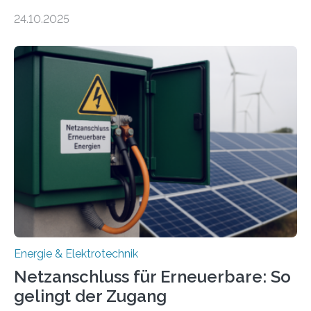
Energiewirtschaft Baden-Württemberg für das
24.10.2025
Forschungsprojekt „LAGER – Langzeitspeicherung in
energieflexiblen, sektorintegrierten Liegenschaften und
Quartieren“ eingeworben. Ziel des Projekts ist die
Entwicklung, Erprobung und Demonstration von
Konzepten zur langfristigen Energiespeicherung in
sektorübergreifend vernetzten Energiesystemen. Das
Projekt startete am 15. Oktober 2025, hat eine Laufzeit
von drei Jahren und ein Gesamtvolumen von rund 2,9
Millionen Euro, wovon 2,6 Millionen Euro durch das
Ministerium für Umwelt, Klima und…
Energie & Elektrotechnik
Netzanschluss für Erneuerbare: So
gelingt der Zugang