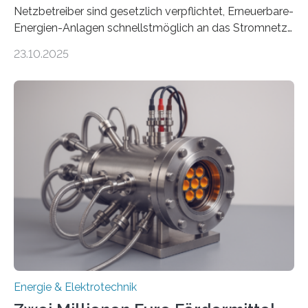
Netzbetreiber sind gesetzlich verpflichtet, Erneuerbare-
Energien-Anlagen schnellstmöglich an das Stromnetz
anzuschließen und die Stromeinspeisung zu
23.10.2025
ermöglichen. Doch der dafür nötige Netzausbau hinkt
in Deutschland hinterher und es kommt nicht selten zu
einem „Anschlussstau“. Die Stiftung
Umweltenergierecht hat den Rechtsrahmen in einem
neuen Bericht für die Praxis eingeordnet – inklusive der
Rolle von flexiblen Netzanschlussvereinbarungen. Der
Netzanschluss von Erneuerbare-Energien-Anlagen
(EE-Anlagen) ist entscheidend für die Energiewende.
Denn ohne Anschluss an das Netz kann kein Strom
eingespeist werden. Nach dem Erneuerbare-Energien-
Gesetz (EEG) sind Netzbetreiber…
Energie & Elektrotechnik