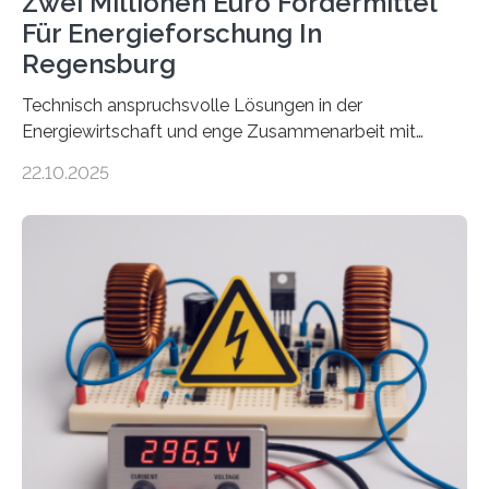
Zwei Millionen Euro Fördermittel
Für Energieforschung In
Regensburg
Technisch anspruchsvolle Lösungen in der
Energiewirtschaft und enge Zusammenarbeit mit
Unternehmen in der Region: Das zeichnet die beiden
22.10.2025
neuen EU-geförderten Transfer-Projekte zu
Wasserstoff und Energienetzen der OTH Regensburg
aus. Zwei Forschungsprojekte im Bereich nachhaltiger
Energietechnologien werden vom Europäischen
Sozialfonds Plus (ESF+) gefördert – mit einer
Gesamtsumme von mehr als zwei Millionen Euro.
Damit zählt die Hochschule zu den großen
Gewinnerinnen der aktuellen Förderrunde des
Bayerischen Wissenschaftsministeriums. Im
Mittelpunkt steht der direkte Wissenstransfer: Neue
wissenschaftliche Erkenntnisse sollen rasch in die
Praxis…