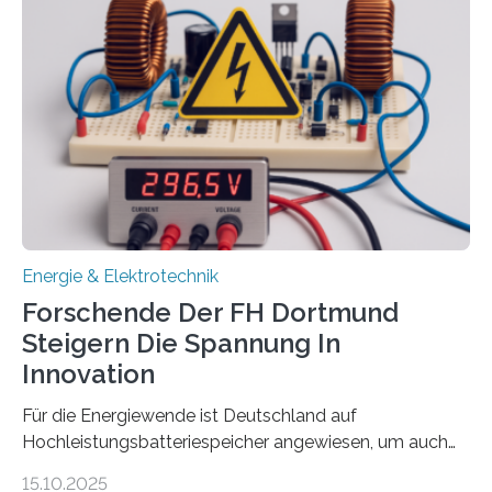
Sozialfonds Plus (ESF+) gefördert – mit einer
Gesamtsumme von mehr als zwei Millionen Euro.
Damit zählt die Hochschule zu den großen
Gewinnerinnen der aktuellen Förderrunde des
Bayerischen Wissenschaftsministeriums. Im
Mittelpunkt steht der direkte Wissenstransfer: Neue
wissenschaftliche Erkenntnisse sollen rasch in die
Praxis…
Energie & Elektrotechnik
Forschende Der FH Dortmund
Steigern Die Spannung In
Innovation
Für die Energiewende ist Deutschland auf
Hochleistungsbatteriespeicher angewiesen, um auch
bei Windstille und Dunkelheit Strom bereitzustellen.
15.10.2025