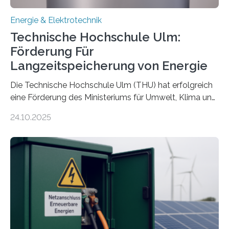
Energie & Elektrotechnik
Technische Hochschule Ulm:
Förderung Für
Langzeitspeicherung von Energie
Die Technische Hochschule Ulm (THU) hat erfolgreich
eine Förderung des Ministeriums für Umwelt, Klima und
Energiewirtschaft Baden-Württemberg für das
24.10.2025
Forschungsprojekt „LAGER – Langzeitspeicherung in
energieflexiblen, sektorintegrierten Liegenschaften und
Quartieren“ eingeworben. Ziel des Projekts ist die
Entwicklung, Erprobung und Demonstration von
Konzepten zur langfristigen Energiespeicherung in
sektorübergreifend vernetzten Energiesystemen. Das
Projekt startete am 15. Oktober 2025, hat eine Laufzeit
von drei Jahren und ein Gesamtvolumen von rund 2,9
Millionen Euro, wovon 2,6 Millionen Euro durch das