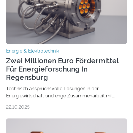
(EE-Anlagen) ist entscheidend für die Energiewende.
Denn ohne Anschluss an das Netz kann kein Strom
eingespeist werden. Nach dem Erneuerbare-Energien-
Gesetz (EEG) sind Netzbetreiber…
Energie & Elektrotechnik
Zwei Millionen Euro Fördermittel
Für Energieforschung In
Regensburg
Technisch anspruchsvolle Lösungen in der
Energiewirtschaft und enge Zusammenarbeit mit
Unternehmen in der Region: Das zeichnet die beiden
22.10.2025
neuen EU-geförderten Transfer-Projekte zu
Wasserstoff und Energienetzen der OTH Regensburg
aus. Zwei Forschungsprojekte im Bereich nachhaltiger
Energietechnologien werden vom Europäischen