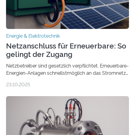
Ministerium für Umwelt, Klima und…
Energie & Elektrotechnik
Netzanschluss für Erneuerbare: So
gelingt der Zugang
Netzbetreiber sind gesetzlich verpflichtet, Erneuerbare-
Energien-Anlagen schnellstmöglich an das Stromnetz
anzuschließen und die Stromeinspeisung zu
23.10.2025
ermöglichen. Doch der dafür nötige Netzausbau hinkt
in Deutschland hinterher und es kommt nicht selten zu
einem „Anschlussstau“. Die Stiftung
Umweltenergierecht hat den Rechtsrahmen in einem
neuen Bericht für die Praxis eingeordnet – inklusive der
Rolle von flexiblen Netzanschlussvereinbarungen. Der
Netzanschluss von Erneuerbare-Energien-Anlagen