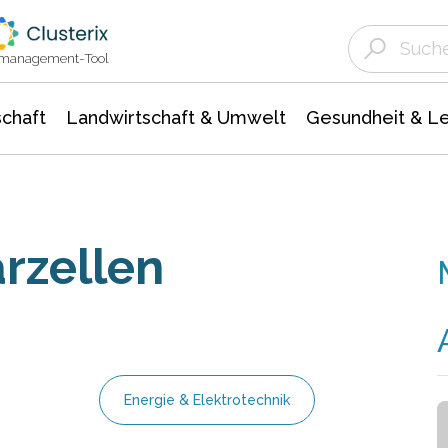
Landwirtschaft & Umwelt
Gesundheit &
Agrar- Forstwissenschaften
Unternehmensmeldungen
Biowissenschafte
Ökologie Umwelt- Naturschutz
ktmanagement-Tool
chaft
Landwirtschaft & Umwelt
Gesundheit & L
rzellen
Energie & Elektrotechnik