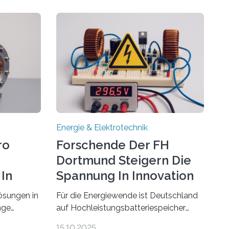
Energie & Elektrotechnik
ro
Forschende Der FH
Dortmund Steigern Die
In
Spannung In Innovation
ösungen in
Für die Energiewende ist Deutschland
nge
auf Hochleistungsbatteriespeicher
ehmen in
angewiesen, um auch bei Windstille
15.10.2025