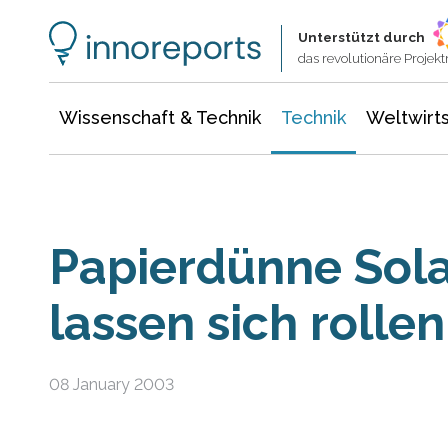
Wissenschaft & Technik
Informationstechnologie
Energie & Elektrotechnik
Unterstützt durch
das revolutionäre Proje
Wissenschaft & Technik
Technik
Weltwirts
Papierdünne Sola
lassen sich rollen
08 January 2003