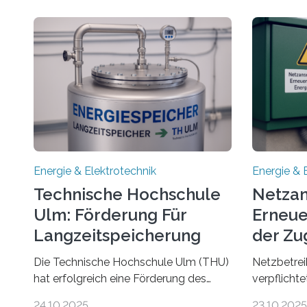
Energie & Elektrotechnik
Energie & 
Technische Hochschule
Netzan
Ulm: Förderung Für
Erneue
Langzeitspeicherung
der Zu
von Energie
Die Technische Hochschule Ulm (THU)
Netzbetrei
hat erfolgreich eine Förderung des
verpflicht
Ministeriums für Umwelt, Klima und
Anlagen sc
24.10.2025
23.10.2025