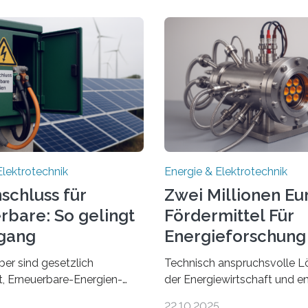
Elektrotechnik
Energie & Elektrotechnik
schluss für
Zwei Millionen Eu
rbare: So gelingt
Fördermittel Für
gang
Energieforschung 
Regensburg
ber sind gesetzlich
Technisch anspruchsvolle L
et, Erneuerbare-Energien-
der Energiewirtschaft und e
hnellstmöglich an das
Zusammenarbeit mit Untern
22.10.2025