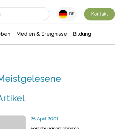
 Leben
Medien & Ereignisse
Interdisziplinäre Forschung
Veranstaltungsnachrichten
n Chemie
Gesellschaftswissenschaften
Kontakt
DE
eben
Medien & Ereignisse
Bildung
Meistgelesene
Artikel
25 April 2001
Forschungsergebnisse