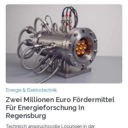
in Deutschland hinterher und es kommt nicht selten zu
einem „Anschlussstau“. Die Stiftung
Umweltenergierecht hat den Rechtsrahmen in einem
neuen Bericht für die Praxis eingeordnet – inklusive der
Rolle von flexiblen Netzanschlussvereinbarungen. Der
Netzanschluss von Erneuerbare-Energien-Anlagen
(EE-Anlagen) ist entscheidend für die Energiewende.
Denn ohne Anschluss an das Netz kann kein Strom
eingespeist werden. Nach dem Erneuerbare-Energien-
Gesetz (EEG) sind Netzbetreiber…
Energie & Elektrotechnik
Zwei Millionen Euro Fördermittel
Für Energieforschung In
Regensburg
Technisch anspruchsvolle Lösungen in der