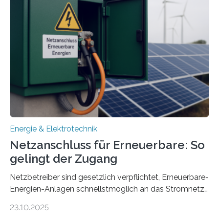
Entwicklung, Erprobung und Demonstration von
Konzepten zur langfristigen Energiespeicherung in
sektorübergreifend vernetzten Energiesystemen. Das
Projekt startete am 15. Oktober 2025, hat eine Laufzeit
von drei Jahren und ein Gesamtvolumen von rund 2,9
Millionen Euro, wovon 2,6 Millionen Euro durch das
Ministerium für Umwelt, Klima und…
Energie & Elektrotechnik
Netzanschluss für Erneuerbare: So
gelingt der Zugang
Netzbetreiber sind gesetzlich verpflichtet, Erneuerbare-
Energien-Anlagen schnellstmöglich an das Stromnetz
anzuschließen und die Stromeinspeisung zu
23.10.2025
ermöglichen. Doch der dafür nötige Netzausbau hinkt