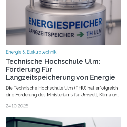
Energie & Elektrotechnik
Technische Hochschule Ulm:
Förderung Für
Langzeitspeicherung von Energie
Die Technische Hochschule Ulm (THU) hat erfolgreich
eine Förderung des Ministeriums für Umwelt, Klima und
Energiewirtschaft Baden-Württemberg für das
24.10.2025
Forschungsprojekt „LAGER – Langzeitspeicherung in
energieflexiblen, sektorintegrierten Liegenschaften und
Quartieren“ eingeworben. Ziel des Projekts ist die