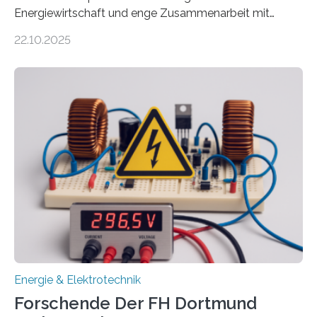
Energiewirtschaft und enge Zusammenarbeit mit
Unternehmen in der Region: Das zeichnet die beiden
22.10.2025
neuen EU-geförderten Transfer-Projekte zu
Wasserstoff und Energienetzen der OTH Regensburg
aus. Zwei Forschungsprojekte im Bereich nachhaltiger
Energietechnologien werden vom Europäischen
Sozialfonds Plus (ESF+) gefördert – mit einer
Gesamtsumme von mehr als zwei Millionen Euro.
Damit zählt die Hochschule zu den großen
Gewinnerinnen der aktuellen Förderrunde des
Bayerischen Wissenschaftsministeriums. Im
Mittelpunkt steht der direkte Wissenstransfer: Neue
wissenschaftliche Erkenntnisse sollen rasch in die
Praxis…
Energie & Elektrotechnik
Forschende Der FH Dortmund