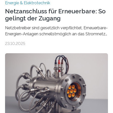
Energie & Elektrotechnik
Netzanschluss für Erneuerbare: So
gelingt der Zugang
Netzbetreiber sind gesetzlich verpflichtet, Erneuerbare-
Energien-Anlagen schnellstmöglich an das Stromnetz
anzuschließen und die Stromeinspeisung zu
23.10.2025
ermöglichen. Doch der dafür nötige Netzausbau hinkt
in Deutschland hinterher und es kommt nicht selten zu
einem „Anschlussstau“. Die Stiftung
Umweltenergierecht hat den Rechtsrahmen in einem
neuen Bericht für die Praxis eingeordnet – inklusive der
Rolle von flexiblen Netzanschlussvereinbarungen. Der
Netzanschluss von Erneuerbare-Energien-Anlagen
(EE-Anlagen) ist entscheidend für die Energiewende.
Denn ohne Anschluss an das Netz kann kein Strom
eingespeist werden. Nach dem Erneuerbare-Energien-
Gesetz (EEG) sind Netzbetreiber…