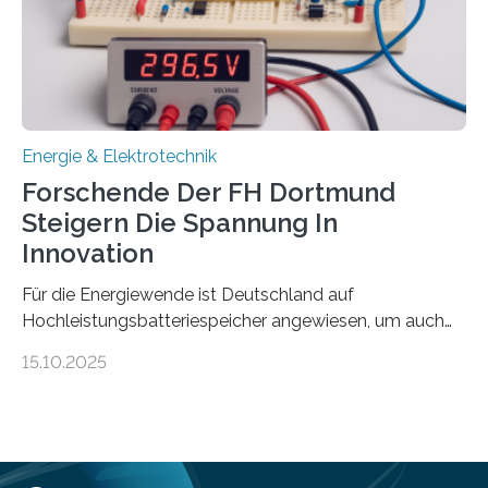
Bayerischen Wissenschaftsministeriums. Im
Mittelpunkt steht der direkte Wissenstransfer: Neue
wissenschaftliche Erkenntnisse sollen rasch in die
Praxis…
Energie & Elektrotechnik
Forschende Der FH Dortmund
Steigern Die Spannung In
Innovation
Für die Energiewende ist Deutschland auf
Hochleistungsbatteriespeicher angewiesen, um auch
bei Windstille und Dunkelheit Strom bereitzustellen.
15.10.2025
Doch mit der immensen Zahl einzelner Batteriezellen,
die in diesen Anlagen verkabelt werden, steigen die
Energieverluste. Am Fachbereich Elektrotechnik der
Fachhochschule Dortmund wollen Forschende im
Projekt KV-BATT diese Verluste reduzieren und