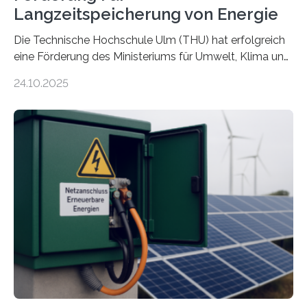
Langzeitspeicherung von Energie
Die Technische Hochschule Ulm (THU) hat erfolgreich
eine Förderung des Ministeriums für Umwelt, Klima und
Energiewirtschaft Baden-Württemberg für das
24.10.2025
Forschungsprojekt „LAGER – Langzeitspeicherung in
energieflexiblen, sektorintegrierten Liegenschaften und
Quartieren“ eingeworben. Ziel des Projekts ist die
Entwicklung, Erprobung und Demonstration von
Konzepten zur langfristigen Energiespeicherung in
sektorübergreifend vernetzten Energiesystemen. Das
Projekt startete am 15. Oktober 2025, hat eine Laufzeit
von drei Jahren und ein Gesamtvolumen von rund 2,9
Millionen Euro, wovon 2,6 Millionen Euro durch das
Ministerium für Umwelt, Klima und…