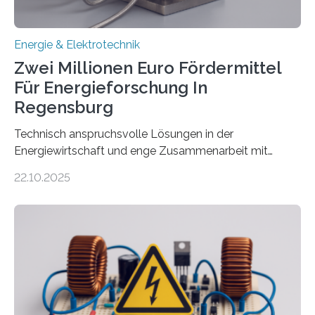
Energie & Elektrotechnik
Zwei Millionen Euro Fördermittel
Für Energieforschung In
Regensburg
Technisch anspruchsvolle Lösungen in der
Energiewirtschaft und enge Zusammenarbeit mit
Unternehmen in der Region: Das zeichnet die beiden
22.10.2025
neuen EU-geförderten Transfer-Projekte zu
Wasserstoff und Energienetzen der OTH Regensburg
aus. Zwei Forschungsprojekte im Bereich nachhaltiger
Energietechnologien werden vom Europäischen
Sozialfonds Plus (ESF+) gefördert – mit einer
Gesamtsumme von mehr als zwei Millionen Euro.
Damit zählt die Hochschule zu den großen
Gewinnerinnen der aktuellen Förderrunde des