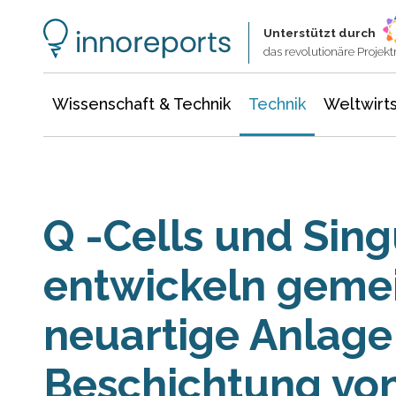
Wissenschaft & Technik
Informationstechnologie
Energie & Elektrotechnik
Unterstützt durch
das revolutionäre Proje
Wissenschaft & Technik
Technik
Weltwirts
Q -Cells und Sing
entwickeln geme
neuartige Anlage
Beschichtung von