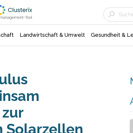
Landwirtschaft & Umwelt
Gesundheit &
Agrar- Forstwissenschaften
Unternehmensmeldungen
Biowissenschafte
Ökologie Umwelt- Naturschutz
ktmanagement-Tool
chaft
Landwirtschaft & Umwelt
Gesundheit & L
ulus
insam
 zur
 Solarzellen