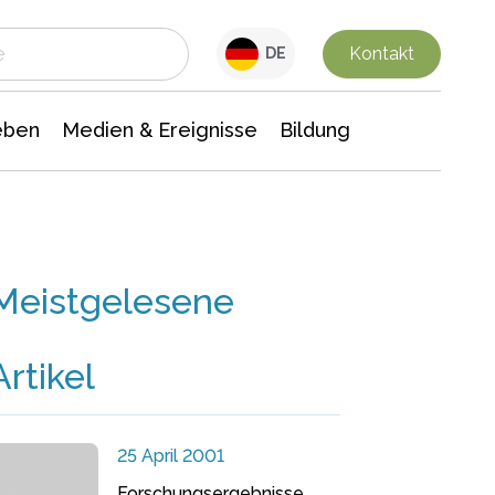
 Leben
Medien & Ereignisse
Interdisziplinäre Forschung
Veranstaltungsnachrichten
n Chemie
Gesellschaftswissenschaften
Kontakt
DE
eben
Medien & Ereignisse
Bildung
Meistgelesene
Artikel
25 April 2001
Forschungsergebnisse