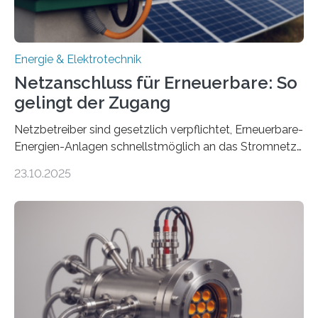
Energie & Elektrotechnik
Netzanschluss für Erneuerbare: So
gelingt der Zugang
Netzbetreiber sind gesetzlich verpflichtet, Erneuerbare-
Energien-Anlagen schnellstmöglich an das Stromnetz
anzuschließen und die Stromeinspeisung zu
23.10.2025
ermöglichen. Doch der dafür nötige Netzausbau hinkt
in Deutschland hinterher und es kommt nicht selten zu
einem „Anschlussstau“. Die Stiftung
Umweltenergierecht hat den Rechtsrahmen in einem
neuen Bericht für die Praxis eingeordnet – inklusive der
Rolle von flexiblen Netzanschlussvereinbarungen. Der
Netzanschluss von Erneuerbare-Energien-Anlagen
(EE-Anlagen) ist entscheidend für die Energiewende.
Denn ohne Anschluss an das Netz kann kein Strom