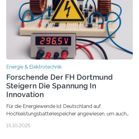
Gesamtsumme von mehr als zwei Millionen Euro.
Damit zählt die Hochschule zu den großen
Gewinnerinnen der aktuellen Förderrunde des
Bayerischen Wissenschaftsministeriums. Im
Mittelpunkt steht der direkte Wissenstransfer: Neue
wissenschaftliche Erkenntnisse sollen rasch in die
Praxis…
Energie & Elektrotechnik
Forschende Der FH Dortmund
Steigern Die Spannung In
Innovation
Für die Energiewende ist Deutschland auf
Hochleistungsbatteriespeicher angewiesen, um auch
bei Windstille und Dunkelheit Strom bereitzustellen.
15.10.2025
Doch mit der immensen Zahl einzelner Batteriezellen,
die in diesen Anlagen verkabelt werden, steigen die