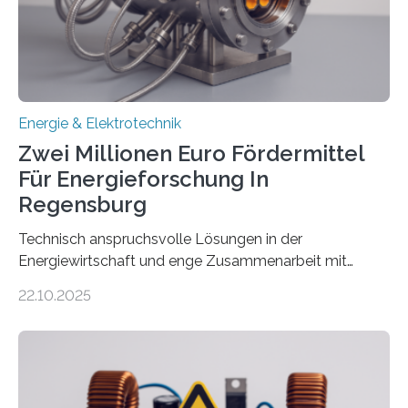
eingespeist werden. Nach dem Erneuerbare-Energien-
Gesetz (EEG) sind Netzbetreiber…
Energie & Elektrotechnik
Zwei Millionen Euro Fördermittel
Für Energieforschung In
Regensburg
Technisch anspruchsvolle Lösungen in der
Energiewirtschaft und enge Zusammenarbeit mit
Unternehmen in der Region: Das zeichnet die beiden
22.10.2025
neuen EU-geförderten Transfer-Projekte zu
Wasserstoff und Energienetzen der OTH Regensburg
aus. Zwei Forschungsprojekte im Bereich nachhaltiger
Energietechnologien werden vom Europäischen
Sozialfonds Plus (ESF+) gefördert – mit einer