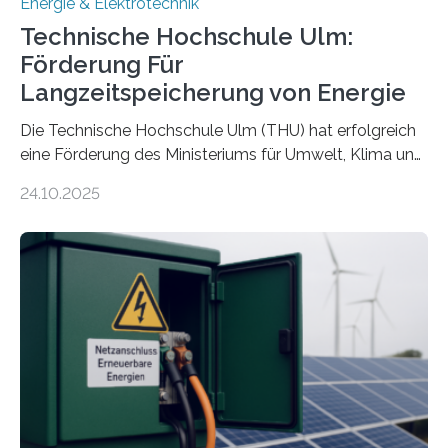
Energie & Elektrotechnik
Technische Hochschule Ulm:
Förderung Für
Langzeitspeicherung von Energie
Die Technische Hochschule Ulm (THU) hat erfolgreich
eine Förderung des Ministeriums für Umwelt, Klima und
Energiewirtschaft Baden-Württemberg für das
24.10.2025
Forschungsprojekt „LAGER – Langzeitspeicherung in
energieflexiblen, sektorintegrierten Liegenschaften und
Quartieren“ eingeworben. Ziel des Projekts ist die
Entwicklung, Erprobung und Demonstration von
Konzepten zur langfristigen Energiespeicherung in
sektorübergreifend vernetzten Energiesystemen. Das
Projekt startete am 15. Oktober 2025, hat eine Laufzeit
von drei Jahren und ein Gesamtvolumen von rund 2,9
Millionen Euro, wovon 2,6 Millionen Euro durch das
Ministerium für Umwelt, Klima und…