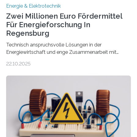
Energie & Elektrotechnik
Zwei Millionen Euro Fördermittel
Für Energieforschung In
Regensburg
Technisch anspruchsvolle Lösungen in der
Energiewirtschaft und enge Zusammenarbeit mit
Unternehmen in der Region: Das zeichnet die beiden
22.10.2025
neuen EU-geförderten Transfer-Projekte zu
Wasserstoff und Energienetzen der OTH Regensburg
aus. Zwei Forschungsprojekte im Bereich nachhaltiger
Energietechnologien werden vom Europäischen
Sozialfonds Plus (ESF+) gefördert – mit einer
Gesamtsumme von mehr als zwei Millionen Euro.
Damit zählt die Hochschule zu den großen
Gewinnerinnen der aktuellen Förderrunde des
Bayerischen Wissenschaftsministeriums. Im
Mittelpunkt steht der direkte Wissenstransfer: Neue