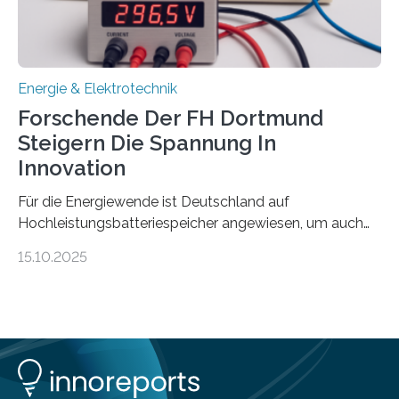
wissenschaftliche Erkenntnisse sollen rasch in die
Praxis…
Energie & Elektrotechnik
Forschende Der FH Dortmund
Steigern Die Spannung In
Innovation
Für die Energiewende ist Deutschland auf
Hochleistungsbatteriespeicher angewiesen, um auch
bei Windstille und Dunkelheit Strom bereitzustellen.
15.10.2025
Doch mit der immensen Zahl einzelner Batteriezellen,
die in diesen Anlagen verkabelt werden, steigen die
Energieverluste. Am Fachbereich Elektrotechnik der
Fachhochschule Dortmund wollen Forschende im
Projekt KV-BATT diese Verluste reduzieren und
erhöhen dazu die Spannung um das Zehn- bis
Zwanzigfache. Ein kleiner Exkurs zurück in die Schulzeit: