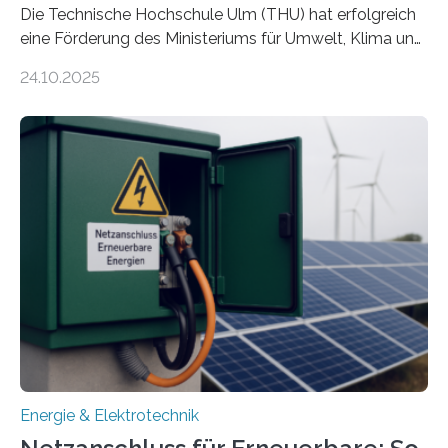
Die Technische Hochschule Ulm (THU) hat erfolgreich
eine Förderung des Ministeriums für Umwelt, Klima und
Energiewirtschaft Baden-Württemberg für das
24.10.2025
Forschungsprojekt „LAGER – Langzeitspeicherung in
energieflexiblen, sektorintegrierten Liegenschaften und
Quartieren“ eingeworben. Ziel des Projekts ist die
Entwicklung, Erprobung und Demonstration von
Konzepten zur langfristigen Energiespeicherung in
sektorübergreifend vernetzten Energiesystemen. Das
Projekt startete am 15. Oktober 2025, hat eine Laufzeit
von drei Jahren und ein Gesamtvolumen von rund 2,9
Millionen Euro, wovon 2,6 Millionen Euro durch das
Ministerium für Umwelt, Klima und…
Energie & Elektrotechnik