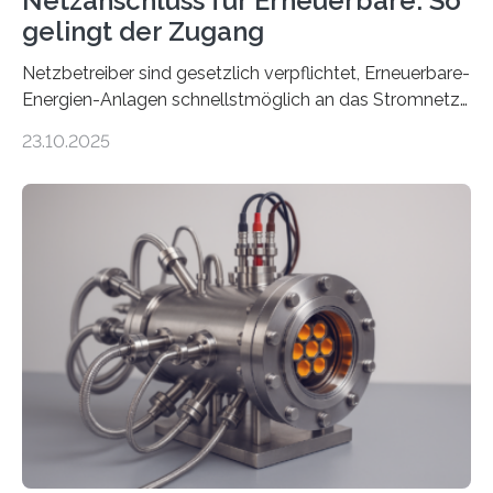
Netzanschluss für Erneuerbare: So
gelingt der Zugang
Netzbetreiber sind gesetzlich verpflichtet, Erneuerbare-
Energien-Anlagen schnellstmöglich an das Stromnetz
anzuschließen und die Stromeinspeisung zu
23.10.2025
ermöglichen. Doch der dafür nötige Netzausbau hinkt
in Deutschland hinterher und es kommt nicht selten zu
einem „Anschlussstau“. Die Stiftung
Umweltenergierecht hat den Rechtsrahmen in einem
neuen Bericht für die Praxis eingeordnet – inklusive der
Rolle von flexiblen Netzanschlussvereinbarungen. Der
Netzanschluss von Erneuerbare-Energien-Anlagen
(EE-Anlagen) ist entscheidend für die Energiewende.
Denn ohne Anschluss an das Netz kann kein Strom
eingespeist werden. Nach dem Erneuerbare-Energien-
Gesetz (EEG) sind Netzbetreiber…