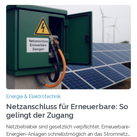
energieflexiblen, sektorintegrierten Liegenschaften und
Quartieren“ eingeworben. Ziel des Projekts ist die
Entwicklung, Erprobung und Demonstration von
Konzepten zur langfristigen Energiespeicherung in
sektorübergreifend vernetzten Energiesystemen. Das
Projekt startete am 15. Oktober 2025, hat eine Laufzeit
von drei Jahren und ein Gesamtvolumen von rund 2,9
Millionen Euro, wovon 2,6 Millionen Euro durch das
Ministerium für Umwelt, Klima und…
Energie & Elektrotechnik
Netzanschluss für Erneuerbare: So
gelingt der Zugang
Netzbetreiber sind gesetzlich verpflichtet, Erneuerbare-
Energien-Anlagen schnellstmöglich an das Stromnetz