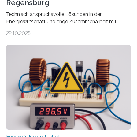
Regensburg
Technisch anspruchsvolle Lösungen in der
Energiewirtschaft und enge Zusammenarbeit mit
Unternehmen in der Region: Das zeichnet die beiden
22.10.2025
neuen EU-geförderten Transfer-Projekte zu
Wasserstoff und Energienetzen der OTH Regensburg
aus. Zwei Forschungsprojekte im Bereich nachhaltiger
Energietechnologien werden vom Europäischen
Sozialfonds Plus (ESF+) gefördert – mit einer
Gesamtsumme von mehr als zwei Millionen Euro.
Damit zählt die Hochschule zu den großen
Gewinnerinnen der aktuellen Förderrunde des
Bayerischen Wissenschaftsministeriums. Im
Mittelpunkt steht der direkte Wissenstransfer: Neue
wissenschaftliche Erkenntnisse sollen rasch in die
Praxis…
Energie & Elektrotechnik