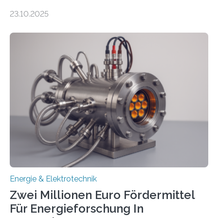
anzuschließen und die Stromeinspeisung zu
23.10.2025
ermöglichen. Doch der dafür nötige Netzausbau hinkt
in Deutschland hinterher und es kommt nicht selten zu
einem „Anschlussstau“. Die Stiftung
Umweltenergierecht hat den Rechtsrahmen in einem
neuen Bericht für die Praxis eingeordnet – inklusive der
Rolle von flexiblen Netzanschlussvereinbarungen. Der
Netzanschluss von Erneuerbare-Energien-Anlagen
(EE-Anlagen) ist entscheidend für die Energiewende.
Denn ohne Anschluss an das Netz kann kein Strom
eingespeist werden. Nach dem Erneuerbare-Energien-
Gesetz (EEG) sind Netzbetreiber…
Energie & Elektrotechnik
Zwei Millionen Euro Fördermittel
Für Energieforschung In