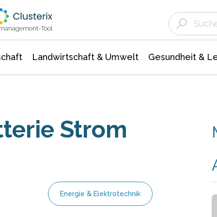
Landwirtschaft & Umwelt
Gesundheit &
Agrar- Forstwissenschaften
Unternehmensmeldungen
Biowissenschafte
Ökologie Umwelt- Naturschutz
ktmanagement-Tool
chaft
Landwirtschaft & Umwelt
Gesundheit & L
tterie Strom
Energie & Elektrotechnik