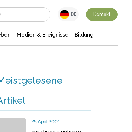
 Leben
Medien & Ereignisse
Interdisziplinäre Forschung
Veranstaltungsnachrichten
n Chemie
Gesellschaftswissenschaften
Kontakt
DE
eben
Medien & Ereignisse
Bildung
Meistgelesene
Artikel
25 April 2001
Forschungsergebnisse