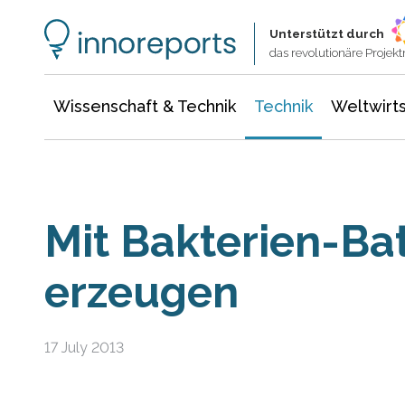
Wissenschaft & Technik
Informationstechnologie
Energie & Elektrotechnik
Unterstützt durch
das revolutionäre Proje
Wissenschaft & Technik
Technik
Weltwirts
Mit Bakterien-Ba
erzeugen
17 July 2013