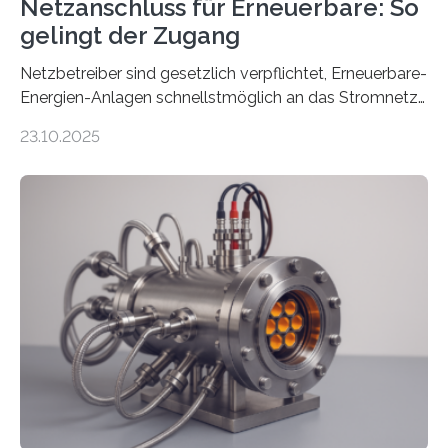
Netzanschluss für Erneuerbare: So
gelingt der Zugang
Netzbetreiber sind gesetzlich verpflichtet, Erneuerbare-
Energien-Anlagen schnellstmöglich an das Stromnetz
anzuschließen und die Stromeinspeisung zu
23.10.2025
ermöglichen. Doch der dafür nötige Netzausbau hinkt
in Deutschland hinterher und es kommt nicht selten zu
einem „Anschlussstau“. Die Stiftung
Umweltenergierecht hat den Rechtsrahmen in einem
neuen Bericht für die Praxis eingeordnet – inklusive der
Rolle von flexiblen Netzanschlussvereinbarungen. Der
Netzanschluss von Erneuerbare-Energien-Anlagen
(EE-Anlagen) ist entscheidend für die Energiewende.
Denn ohne Anschluss an das Netz kann kein Strom
eingespeist werden. Nach dem Erneuerbare-Energien-
Gesetz (EEG) sind Netzbetreiber…