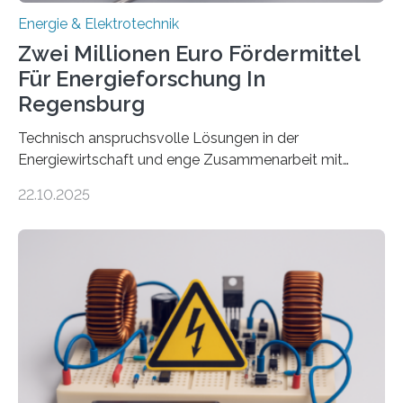
Energie & Elektrotechnik
Zwei Millionen Euro Fördermittel
Für Energieforschung In
Regensburg
Technisch anspruchsvolle Lösungen in der
Energiewirtschaft und enge Zusammenarbeit mit
Unternehmen in der Region: Das zeichnet die beiden
22.10.2025
neuen EU-geförderten Transfer-Projekte zu
Wasserstoff und Energienetzen der OTH Regensburg
aus. Zwei Forschungsprojekte im Bereich nachhaltiger
Energietechnologien werden vom Europäischen
Sozialfonds Plus (ESF+) gefördert – mit einer
Gesamtsumme von mehr als zwei Millionen Euro.
Damit zählt die Hochschule zu den großen
Gewinnerinnen der aktuellen Förderrunde des
Bayerischen Wissenschaftsministeriums. Im
Mittelpunkt steht der direkte Wissenstransfer: Neue