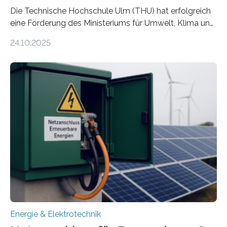
Die Technische Hochschule Ulm (THU) hat erfolgreich
eine Förderung des Ministeriums für Umwelt, Klima und
Energiewirtschaft Baden-Württemberg für das
24.10.2025
Forschungsprojekt „LAGER – Langzeitspeicherung in
energieflexiblen, sektorintegrierten Liegenschaften und
Quartieren“ eingeworben. Ziel des Projekts ist die
Entwicklung, Erprobung und Demonstration von
Konzepten zur langfristigen Energiespeicherung in
sektorübergreifend vernetzten Energiesystemen. Das
Projekt startete am 15. Oktober 2025, hat eine Laufzeit
von drei Jahren und ein Gesamtvolumen von rund 2,9
Millionen Euro, wovon 2,6 Millionen Euro durch das
Ministerium für Umwelt, Klima und…
Energie & Elektrotechnik