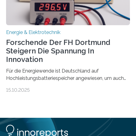
wissenschaftliche Erkenntnisse sollen rasch in die
Praxis…
Energie & Elektrotechnik
Forschende Der FH Dortmund
Steigern Die Spannung In
Innovation
Für die Energiewende ist Deutschland auf
Hochleistungsbatteriespeicher angewiesen, um auch
bei Windstille und Dunkelheit Strom bereitzustellen.
15.10.2025
Doch mit der immensen Zahl einzelner Batteriezellen,
die in diesen Anlagen verkabelt werden, steigen die
Energieverluste. Am Fachbereich Elektrotechnik der
Fachhochschule Dortmund wollen Forschende im
Projekt KV-BATT diese Verluste reduzieren und
erhöhen dazu die Spannung um das Zehn- bis