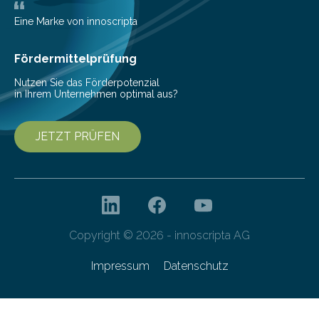
Die elektrische Leistung beschreibt, wie viel Energie in
einer bestimmten Zeitspanne benötigt wird. Sie steht
Eine Marke von innoscripta
als Watt-Angabe…
Fördermittelprüfung
Nutzen Sie das Förderpotenzial
in Ihrem Unternehmen optimal aus?
JETZT PRÜFEN
Copyright © 2026 - innoscripta AG
Impressum
Datenschutz