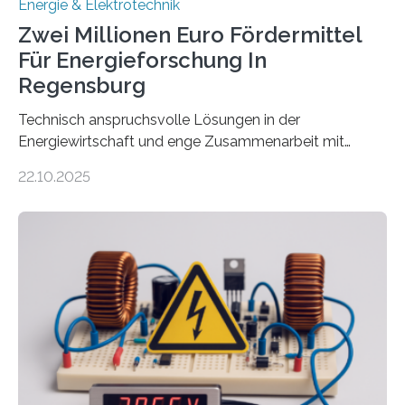
Energie & Elektrotechnik
Zwei Millionen Euro Fördermittel
Für Energieforschung In
Regensburg
Technisch anspruchsvolle Lösungen in der
Energiewirtschaft und enge Zusammenarbeit mit
Unternehmen in der Region: Das zeichnet die beiden
22.10.2025
neuen EU-geförderten Transfer-Projekte zu
Wasserstoff und Energienetzen der OTH Regensburg
aus. Zwei Forschungsprojekte im Bereich nachhaltiger
Energietechnologien werden vom Europäischen
Sozialfonds Plus (ESF+) gefördert – mit einer
Gesamtsumme von mehr als zwei Millionen Euro.
Damit zählt die Hochschule zu den großen
Gewinnerinnen der aktuellen Förderrunde des
Bayerischen Wissenschaftsministeriums. Im
Mittelpunkt steht der direkte Wissenstransfer: Neue
wissenschaftliche Erkenntnisse sollen rasch in die