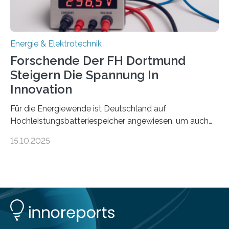
Praxis…
Energie & Elektrotechnik
Forschende Der FH Dortmund
Steigern Die Spannung In
Innovation
Für die Energiewende ist Deutschland auf
Hochleistungsbatteriespeicher angewiesen, um auch
bei Windstille und Dunkelheit Strom bereitzustellen.
15.10.2025
Doch mit der immensen Zahl einzelner Batteriezellen,
die in diesen Anlagen verkabelt werden, steigen die
Energieverluste. Am Fachbereich Elektrotechnik der
Fachhochschule Dortmund wollen Forschende im
Projekt KV-BATT diese Verluste reduzieren und
erhöhen dazu die Spannung um das Zehn- bis
Zwanzigfache. Ein kleiner Exkurs zurück in die Schulzeit: