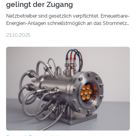
gelingt der Zugang
Netzbetreiber sind gesetzlich verpflichtet, Erneuerbare-
Energien-Anlagen schnellstmöglich an das Stromnetz
anzuschließen und die Stromeinspeisung zu
23.10.2025
ermöglichen. Doch der dafür nötige Netzausbau hinkt
in Deutschland hinterher und es kommt nicht selten zu
einem „Anschlussstau“. Die Stiftung
Umweltenergierecht hat den Rechtsrahmen in einem
neuen Bericht für die Praxis eingeordnet – inklusive der
Rolle von flexiblen Netzanschlussvereinbarungen. Der
Netzanschluss von Erneuerbare-Energien-Anlagen
(EE-Anlagen) ist entscheidend für die Energiewende.
Denn ohne Anschluss an das Netz kann kein Strom
eingespeist werden. Nach dem Erneuerbare-Energien-
Gesetz (EEG) sind Netzbetreiber…