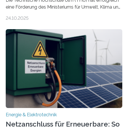
Die Technische Hochschule Ulm (THU) hat erfolgreich
eine Förderung des Ministeriums für Umwelt, Klima und
Energiewirtschaft Baden-Württemberg für das
24.10.2025
Forschungsprojekt „LAGER – Langzeitspeicherung in
energieflexiblen, sektorintegrierten Liegenschaften und
Quartieren“ eingeworben. Ziel des Projekts ist die
Entwicklung, Erprobung und Demonstration von
Konzepten zur langfristigen Energiespeicherung in
sektorübergreifend vernetzten Energiesystemen. Das
Projekt startete am 15. Oktober 2025, hat eine Laufzeit
von drei Jahren und ein Gesamtvolumen von rund 2,9
Millionen Euro, wovon 2,6 Millionen Euro durch das
Ministerium für Umwelt, Klima und…
Energie & Elektrotechnik
Netzanschluss für Erneuerbare: So