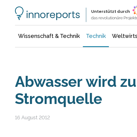
Wissenschaft & Technik
Informationstechnologie
Energie & Elektrotechnik
Unterstützt durch
das revolutionäre Proje
Wissenschaft & Technik
Technik
Weltwirts
Abwasser wird zu
Stromquelle
16 August 2012