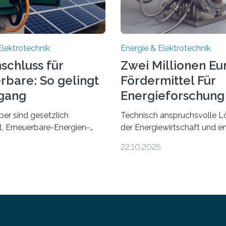
Elektrotechnik
Energie & Elektrotechnik
schluss für
Zwei Millionen Eu
rbare: So gelingt
Fördermittel Für
gang
Energieforschung 
Regensburg
ber sind gesetzlich
Technisch anspruchsvolle L
et, Erneuerbare-Energien-
der Energiewirtschaft und e
hnellstmöglich an das
Zusammenarbeit mit Untern
22.10.2025
anzuschließen und die
der Region: Das zeichnet di
eisung zu ermöglichen.
neuen EU-geförderten Trans
afür nötige Netzausbau
Projekte zu Wasserstoff und
eutschland hinterher und es
Energienetzen der OTH Re
t selten zu einem
aus. Zwei Forschungsprojek
tau“. Die Stiftung
Bereich nachhaltiger
rgierecht hat den
Energietechnologien werde