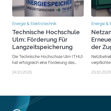
Energie & Elektrotechnik
Energie & 
Technische Hochschule
Netzan
Ulm: Förderung Für
Erneue
Langzeitspeicherung
der Zu
von Energie
Die Technische Hochschule Ulm (THU)
Netzbetrei
hat erfolgreich eine Förderung des
verpflicht
Ministeriums für Umwelt, Klima und
Anlagen sc
24.10.2025
23.10.2025
Energiewirtschaft Baden-Württemberg
Stromnetz 
für das Forschungsprojekt „LAGER –
Stromeinsp
Langzeitspeicherung in
Doch der d
energieflexiblen, sektorintegrierten
hinkt in D
Liegenschaften und Quartieren“
kommt nich
eingeworben. Ziel des Projekts ist die
„Anschlusss
Entwicklung, Erprobung und
Umweltene