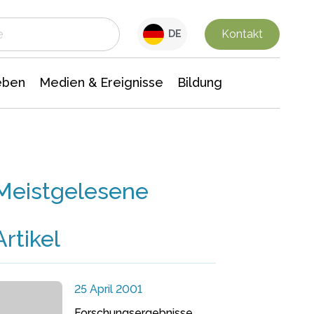
 Leben
Medien & Ereignisse
Interdisziplinäre Forschung
Veranstaltungsnachrichten
n Chemie
Gesellschaftswissenschaften
Kontakt
DE
eben
Medien & Ereignisse
Bildung
Meistgelesene
Artikel
25 April 2001
Forschungsergebnisse