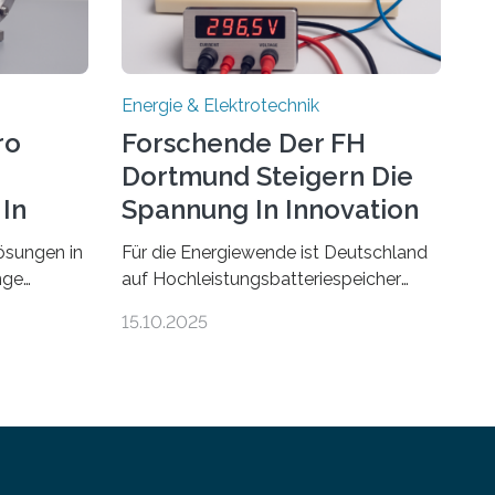
Energie & Elektrotechnik
ro
Forschende Der FH
Dortmund Steigern Die
In
Spannung In Innovation
ösungen in
Für die Energiewende ist Deutschland
nge
auf Hochleistungsbatteriespeicher
ehmen in
angewiesen, um auch bei Windstille
15.10.2025
e beiden
und Dunkelheit Strom bereitzustellen.
fer-
Doch mit der immensen Zahl einzelner
Batteriezellen, die in diesen Anlagen
gensburg
verkabelt werden, steigen die
te im
Energieverluste. Am Fachbereich
Elektrotechnik der Fachhochschule
n vom
Dortmund wollen Forschende im