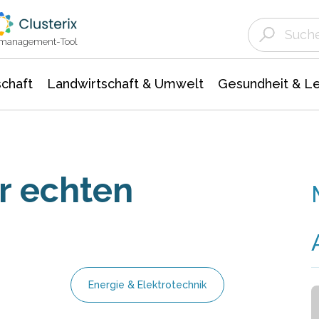
Landwirtschaft & Umwelt
Gesundheit &
Agrar- Forstwissenschaften
Unternehmensmeldungen
Biowissenschafte
Ökologie Umwelt- Naturschutz
ktmanagement-Tool
chaft
Landwirtschaft & Umwelt
Gesundheit & L
r echten
Energie & Elektrotechnik