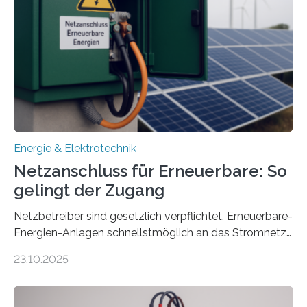
sektorübergreifend vernetzten Energiesystemen. Das
Projekt startete am 15. Oktober 2025, hat eine Laufzeit
von drei Jahren und ein Gesamtvolumen von rund 2,9
Millionen Euro, wovon 2,6 Millionen Euro durch das
Ministerium für Umwelt, Klima und…
Energie & Elektrotechnik
Netzanschluss für Erneuerbare: So
gelingt der Zugang
Netzbetreiber sind gesetzlich verpflichtet, Erneuerbare-
Energien-Anlagen schnellstmöglich an das Stromnetz
anzuschließen und die Stromeinspeisung zu
23.10.2025
ermöglichen. Doch der dafür nötige Netzausbau hinkt
in Deutschland hinterher und es kommt nicht selten zu
einem „Anschlussstau“. Die Stiftung