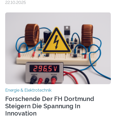
22.10.2025
neuen EU-geförderten Transfer-Projekte zu
Wasserstoff und Energienetzen der OTH Regensburg
aus. Zwei Forschungsprojekte im Bereich nachhaltiger
Energietechnologien werden vom Europäischen
Sozialfonds Plus (ESF+) gefördert – mit einer
Gesamtsumme von mehr als zwei Millionen Euro.
Damit zählt die Hochschule zu den großen
Gewinnerinnen der aktuellen Förderrunde des
Bayerischen Wissenschaftsministeriums. Im
Mittelpunkt steht der direkte Wissenstransfer: Neue
wissenschaftliche Erkenntnisse sollen rasch in die
Praxis…
Energie & Elektrotechnik
Forschende Der FH Dortmund
Steigern Die Spannung In
Innovation