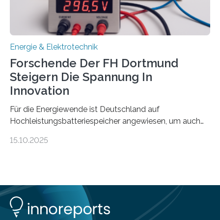
wissenschaftliche Erkenntnisse sollen rasch in die
Praxis…
Energie & Elektrotechnik
Forschende Der FH Dortmund
Steigern Die Spannung In
Innovation
Für die Energiewende ist Deutschland auf
Hochleistungsbatteriespeicher angewiesen, um auch
bei Windstille und Dunkelheit Strom bereitzustellen.
15.10.2025
Doch mit der immensen Zahl einzelner Batteriezellen,
die in diesen Anlagen verkabelt werden, steigen die
Energieverluste. Am Fachbereich Elektrotechnik der
Fachhochschule Dortmund wollen Forschende im
Projekt KV-BATT diese Verluste reduzieren und
erhöhen dazu die Spannung um das Zehn- bis
Zwanzigfache. Ein kleiner Exkurs zurück in die Schulzeit: