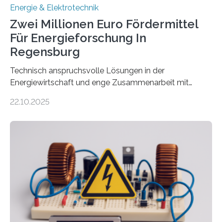
Energie & Elektrotechnik
Zwei Millionen Euro Fördermittel
Für Energieforschung In
Regensburg
Technisch anspruchsvolle Lösungen in der
Energiewirtschaft und enge Zusammenarbeit mit
Unternehmen in der Region: Das zeichnet die beiden
22.10.2025
neuen EU-geförderten Transfer-Projekte zu
Wasserstoff und Energienetzen der OTH Regensburg
aus. Zwei Forschungsprojekte im Bereich nachhaltiger
Energietechnologien werden vom Europäischen
Sozialfonds Plus (ESF+) gefördert – mit einer
Gesamtsumme von mehr als zwei Millionen Euro.
Damit zählt die Hochschule zu den großen
Gewinnerinnen der aktuellen Förderrunde des
Bayerischen Wissenschaftsministeriums. Im
Mittelpunkt steht der direkte Wissenstransfer: Neue