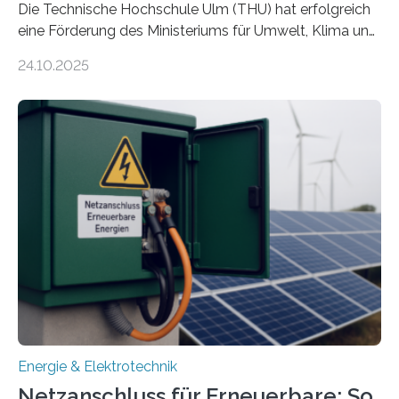
Die Technische Hochschule Ulm (THU) hat erfolgreich
eine Förderung des Ministeriums für Umwelt, Klima und
Energiewirtschaft Baden-Württemberg für das
24.10.2025
Forschungsprojekt „LAGER – Langzeitspeicherung in
energieflexiblen, sektorintegrierten Liegenschaften und
Quartieren“ eingeworben. Ziel des Projekts ist die
Entwicklung, Erprobung und Demonstration von
Konzepten zur langfristigen Energiespeicherung in
sektorübergreifend vernetzten Energiesystemen. Das
Projekt startete am 15. Oktober 2025, hat eine Laufzeit
von drei Jahren und ein Gesamtvolumen von rund 2,9
Millionen Euro, wovon 2,6 Millionen Euro durch das
Ministerium für Umwelt, Klima und…
Energie & Elektrotechnik
Netzanschluss für Erneuerbare: So