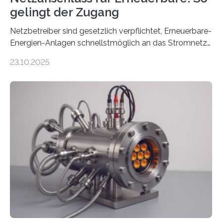
gelingt der Zugang
Netzbetreiber sind gesetzlich verpflichtet, Erneuerbare-
Energien-Anlagen schnellstmöglich an das Stromnetz
anzuschließen und die Stromeinspeisung zu
23.10.2025
ermöglichen. Doch der dafür nötige Netzausbau hinkt
in Deutschland hinterher und es kommt nicht selten zu
einem „Anschlussstau“. Die Stiftung
Umweltenergierecht hat den Rechtsrahmen in einem
neuen Bericht für die Praxis eingeordnet – inklusive der
Rolle von flexiblen Netzanschlussvereinbarungen. Der
Netzanschluss von Erneuerbare-Energien-Anlagen
(EE-Anlagen) ist entscheidend für die Energiewende.
Denn ohne Anschluss an das Netz kann kein Strom
eingespeist werden. Nach dem Erneuerbare-Energien-
Gesetz (EEG) sind Netzbetreiber…