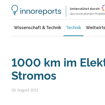
Wissenschaft & Technik
Informationstechnologie
Energie & Elektrotechnik
Unterstützt durch
das revolutionäre Proje
Wissenschaft & Technik
Technik
Weltwirts
1000 km im Elek
Stromos
26 August 2011