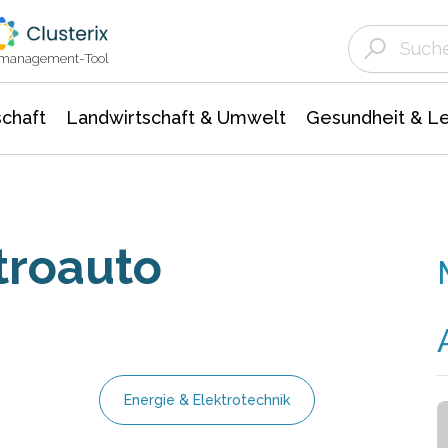
Landwirtschaft & Umwelt
Gesundheit &
Agrar- Forstwissenschaften
Unternehmensmeldungen
Biowissenschafte
Ökologie Umwelt- Naturschutz
ktmanagement-Tool
chaft
Landwirtschaft & Umwelt
Gesundheit & L
troauto
Energie & Elektrotechnik