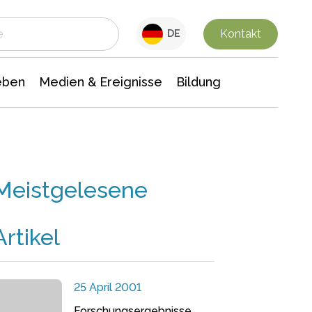
 Leben
Medien & Ereignisse
Interdisziplinäre Forschung
Veranstaltungsnachrichten
n Chemie
Gesellschaftswissenschaften
Kontakt
DE
eben
Medien & Ereignisse
Bildung
Meistgelesene
Artikel
25 April 2001
Forschungsergebnisse