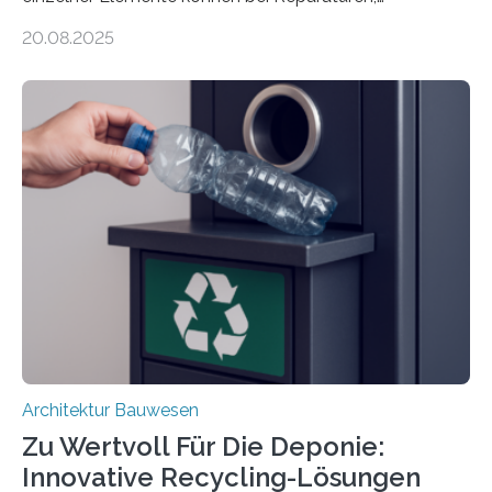
Renovierungen oder Nutzungsänderungen Zeit,
20.08.2025
Material und Bauschutt eingespart werden. Ein
interdisziplinäres Forschungsteam der TU Graz hat im
Projekt ReCon gemeinsam mit Unternehmenspartnern
ein Klett-Verbindungssystem für Gebäude entwickelt:
Damit lassen sich unterschiedliche Gebäudeteile
resilient verbinden und bei Bedarf einfach voneinander
trennen. Der Fokus lag auf der Verbindung von
Bauteilen mit unterschiedlicher Lebensdauer, bei denen
irreversible Verbindungen den Austausch üblicherweise
erschweren. Hierzu untersuchten die Forschenden zwei
unterschiedliche Zugänge. Einerseits klebten sie…
Architektur Bauwesen
Zu Wertvoll Für Die Deponie:
Innovative Recycling-Lösungen