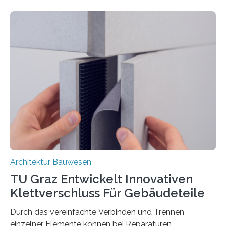
das Verhalten von Textilbeton unter Brandeinwirkung.
Ziel ist es, die Einsatzmöglichkeiten dieses innovativen
Baustoffs zu erweitern und gleichzeitig einen Beitrag zu
sicherem und nachhaltigem Bauen zu leisten.
Textilbeton ist ein moderner Verbundwerkstoff, der aus
einer feinkörnigen Betonmatrix und einer textilen
Bewehrung besteht – meist aus Carbon-, Glas- oder
Basaltfasern. Anders als herkömmlicher Stahlbeton, bei
dem Stahlstäbe zur…
Architektur Bauwesen
TU Graz Entwickelt Innovativen
Klettverschluss Für Gebäudeteile
Durch das vereinfachte Verbinden und Trennen
einzelner Elemente können bei Reparaturen,