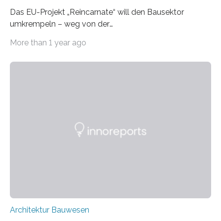
Das EU-Projekt „Reincarnate“ will den Bausektor
umkrempeln – weg von der
Ressourcenverschwendung, hin zu einer
More than 1 year ago
Kreislaufwirtschaft Bei dem schwedischen
Unternehmen RAGN SELLS bauen Informatiker derzeit
eine Datenbank auf, in der alle Rohmaterialien erfasst
werden, die bei Abrissarbeiten anfallen. In Deutschland
wiederum haben Wissenschaftlerinnen und
Wissenschaftler ein KI-basiertes Werkzeug entwickelt,
mit dessen Hilfe aus den Materialien, die dann in der
Datenbank erfasst sind, neue Baustoffe kreiert werden.
Das KI-basierte Tool ist eines von zehn digitalen
Innovationen, die in dem EU-Forschungsprojekt
„Reincarnate“…
Architektur Bauwesen