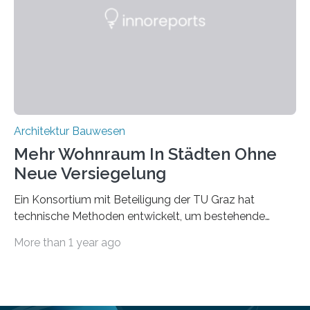
mit dessen Hilfe aus den Materialien, die dann in der
Datenbank erfasst sind, neue Baustoffe kreiert werden.
Das KI-basierte Tool ist eines von zehn digitalen
Innovationen, die in dem EU-Forschungsprojekt
„Reincarnate“…
Architektur Bauwesen
Mehr Wohnraum In Städten Ohne
Neue Versiegelung
Ein Konsortium mit Beteiligung der TU Graz hat
technische Methoden entwickelt, um bestehende
Gründerzeitgebäude mittels modularer
More than 1 year ago
Holzkonstruktionen auf nachhaltige Weise
aufzustocken. Das Vermeiden von weiterer
Bodenversiegelung und der gleichzeitig steigende
Bedarf an innerstädtischem Wohnraum lassen sich nur