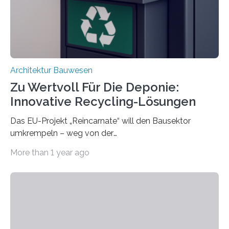
irreversible Verbindungen den Austausch üblicherweise
erschweren. Hierzu untersuchten die Forschenden zwei
unterschiedliche Zugänge. Einerseits klebten sie…
Architektur Bauwesen
Zu Wertvoll Für Die Deponie:
Innovative Recycling-Lösungen
Das EU-Projekt „Reincarnate“ will den Bausektor
umkrempeln – weg von der
Ressourcenverschwendung, hin zu einer
More than 1 year ago
Kreislaufwirtschaft Bei dem schwedischen
Unternehmen RAGN SELLS bauen Informatiker derzeit
eine Datenbank auf, in der alle Rohmaterialien erfasst
werden, die bei Abrissarbeiten anfallen. In Deutschland
wiederum haben Wissenschaftlerinnen und
Wissenschaftler ein KI-basiertes Werkzeug entwickelt,