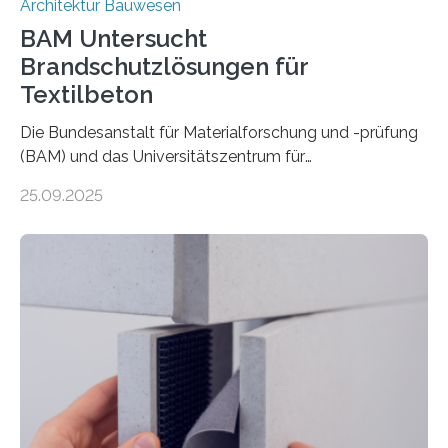
Architektur Bauwesen
BAM Untersucht
Brandschutzlösungen für
Textilbeton
Die Bundesanstalt für Materialforschung und -prüfung
(BAM) und das Universitätszentrum für
Energieeffiziente Gebäude der CTU in Prag (UCEEB)
25.09.2025
untersuchen in einem gemeinsamen Forschungsprojekt
das Verhalten von Textilbeton unter Brandeinwirkung.
Ziel ist es, die Einsatzmöglichkeiten dieses innovativen
Baustoffs zu erweitern und gleichzeitig einen Beitrag zu
sicherem und nachhaltigem Bauen zu leisten.
Textilbeton ist ein moderner Verbundwerkstoff, der aus
einer feinkörnigen Betonmatrix und einer textilen
Bewehrung besteht – meist aus Carbon-, Glas- oder
Basaltfasern. Anders als herkömmlicher Stahlbeton, bei
dem Stahlstäbe zur…