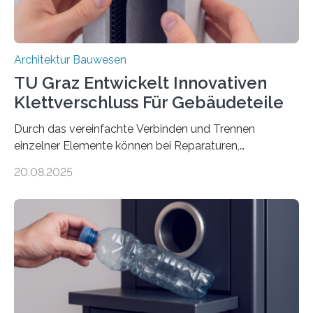
Architektur Bauwesen
TU Graz Entwickelt Innovativen
Klettverschluss Für Gebäudeteile
Durch das vereinfachte Verbinden und Trennen
einzelner Elemente können bei Reparaturen,
Renovierungen oder Nutzungsänderungen Zeit,
20.08.2025
Material und Bauschutt eingespart werden. Ein
interdisziplinäres Forschungsteam der TU Graz hat im
Projekt ReCon gemeinsam mit Unternehmenspartnern
ein Klett-Verbindungssystem für Gebäude entwickelt:
Damit lassen sich unterschiedliche Gebäudeteile
resilient verbinden und bei Bedarf einfach voneinander
trennen. Der Fokus lag auf der Verbindung von
Bauteilen mit unterschiedlicher Lebensdauer, bei denen