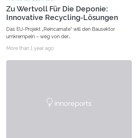
Zu Wertvoll Für Die Deponie:
Innovative Recycling-Lösungen
Das EU-Projekt „Reincarnate“ will den Bausektor
umkrempeln – weg von der
Ressourcenverschwendung, hin zu einer
More than 1 year ago
Kreislaufwirtschaft Bei dem schwedischen
Unternehmen RAGN SELLS bauen Informatiker derzeit
eine Datenbank auf, in der alle Rohmaterialien erfasst
werden, die bei Abrissarbeiten anfallen. In Deutschland
wiederum haben Wissenschaftlerinnen und
Wissenschaftler ein KI-basiertes Werkzeug entwickelt,
mit dessen Hilfe aus den Materialien, die dann in der
Datenbank erfasst sind, neue Baustoffe kreiert werden.
Das KI-basierte Tool ist eines von zehn digitalen
Innovationen, die in dem EU-Forschungsprojekt
„Reincarnate“…