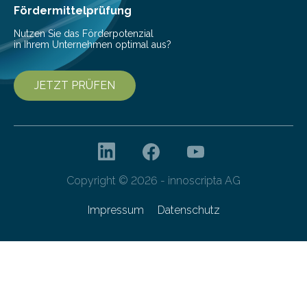
rosenfelder & höfler…
Fördermittelprüfung
Nutzen Sie das Förderpotenzial
in Ihrem Unternehmen optimal aus?
JETZT PRÜFEN
Copyright © 2026 - innoscripta AG
Impressum
Datenschutz