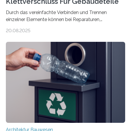
Klettverschluss Für Gebäudeteile
Durch das vereinfachte Verbinden und Trennen
einzelner Elemente können bei Reparaturen,
Renovierungen oder Nutzungsänderungen Zeit,
20.08.2025
Material und Bauschutt eingespart werden. Ein
interdisziplinäres Forschungsteam der TU Graz hat im
Projekt ReCon gemeinsam mit Unternehmenspartnern
ein Klett-Verbindungssystem für Gebäude entwickelt:
Damit lassen sich unterschiedliche Gebäudeteile
resilient verbinden und bei Bedarf einfach voneinander
trennen. Der Fokus lag auf der Verbindung von
Bauteilen mit unterschiedlicher Lebensdauer, bei denen
irreversible Verbindungen den Austausch üblicherweise
erschweren. Hierzu untersuchten die Forschenden zwei
unterschiedliche Zugänge. Einerseits klebten sie…
Architektur Bauwesen