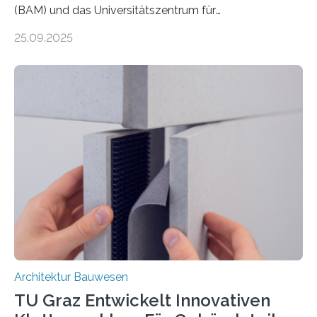
(BAM) und das Universitätszentrum für
Energieeffiziente Gebäude der CTU in Prag (UCEEB)
25.09.2025
untersuchen in einem gemeinsamen Forschungsprojekt
das Verhalten von Textilbeton unter Brandeinwirkung.
Ziel ist es, die Einsatzmöglichkeiten dieses innovativen
Baustoffs zu erweitern und gleichzeitig einen Beitrag zu
sicherem und nachhaltigem Bauen zu leisten.
Textilbeton ist ein moderner Verbundwerkstoff, der aus
einer feinkörnigen Betonmatrix und einer textilen
Bewehrung besteht – meist aus Carbon-, Glas- oder
Basaltfasern. Anders als herkömmlicher Stahlbeton, bei
dem Stahlstäbe zur…
Architektur Bauwesen
TU Graz Entwickelt Innovativen