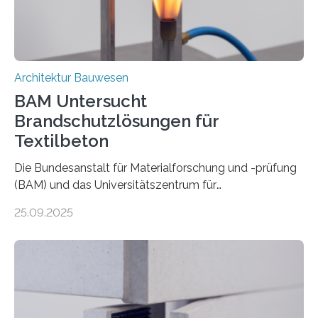
Architektur Bauwesen
BAM Untersucht
Brandschutzlösungen für
Textilbeton
Die Bundesanstalt für Materialforschung und -prüfung
(BAM) und das Universitätszentrum für
Energieeffiziente Gebäude der CTU in Prag (UCEEB)
25.09.2025
untersuchen in einem gemeinsamen Forschungsprojekt
das Verhalten von Textilbeton unter Brandeinwirkung.
Ziel ist es, die Einsatzmöglichkeiten dieses innovativen
Baustoffs zu erweitern und gleichzeitig einen Beitrag zu
sicherem und nachhaltigem Bauen zu leisten.
Textilbeton ist ein moderner Verbundwerkstoff, der aus