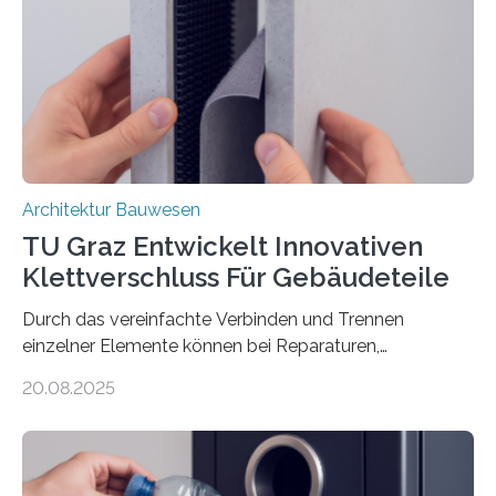
einer feinkörnigen Betonmatrix und einer textilen
Bewehrung besteht – meist aus Carbon-, Glas- oder
Basaltfasern. Anders als herkömmlicher Stahlbeton, bei
dem Stahlstäbe zur…
Architektur Bauwesen
TU Graz Entwickelt Innovativen
Klettverschluss Für Gebäudeteile
Durch das vereinfachte Verbinden und Trennen
einzelner Elemente können bei Reparaturen,
Renovierungen oder Nutzungsänderungen Zeit,
20.08.2025
Material und Bauschutt eingespart werden. Ein
interdisziplinäres Forschungsteam der TU Graz hat im
Projekt ReCon gemeinsam mit Unternehmenspartnern
ein Klett-Verbindungssystem für Gebäude entwickelt: