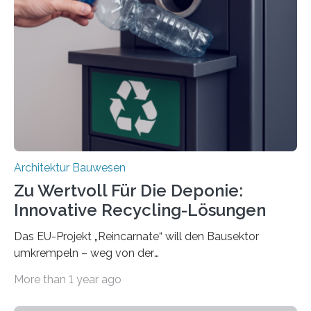
Damit lassen sich unterschiedliche Gebäudeteile
resilient verbinden und bei Bedarf einfach voneinander
trennen. Der Fokus lag auf der Verbindung von
Bauteilen mit unterschiedlicher Lebensdauer, bei denen
irreversible Verbindungen den Austausch üblicherweise
erschweren. Hierzu untersuchten die Forschenden zwei
unterschiedliche Zugänge. Einerseits klebten sie…
Architektur Bauwesen
Zu Wertvoll Für Die Deponie:
Innovative Recycling-Lösungen
Das EU-Projekt „Reincarnate“ will den Bausektor
umkrempeln – weg von der
Ressourcenverschwendung, hin zu einer
More than 1 year ago
Kreislaufwirtschaft Bei dem schwedischen
Unternehmen RAGN SELLS bauen Informatiker derzeit