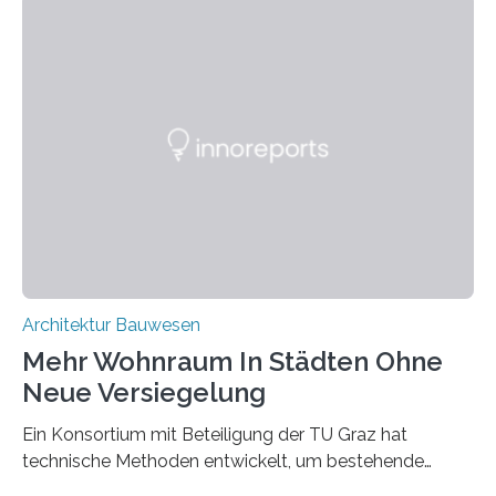
eine Datenbank auf, in der alle Rohmaterialien erfasst
werden, die bei Abrissarbeiten anfallen. In Deutschland
wiederum haben Wissenschaftlerinnen und
Wissenschaftler ein KI-basiertes Werkzeug entwickelt,
mit dessen Hilfe aus den Materialien, die dann in der
Datenbank erfasst sind, neue Baustoffe kreiert werden.
Das KI-basierte Tool ist eines von zehn digitalen
Innovationen, die in dem EU-Forschungsprojekt
„Reincarnate“…
Architektur Bauwesen
Mehr Wohnraum In Städten Ohne
Neue Versiegelung
Ein Konsortium mit Beteiligung der TU Graz hat
technische Methoden entwickelt, um bestehende
Gründerzeitgebäude mittels modularer