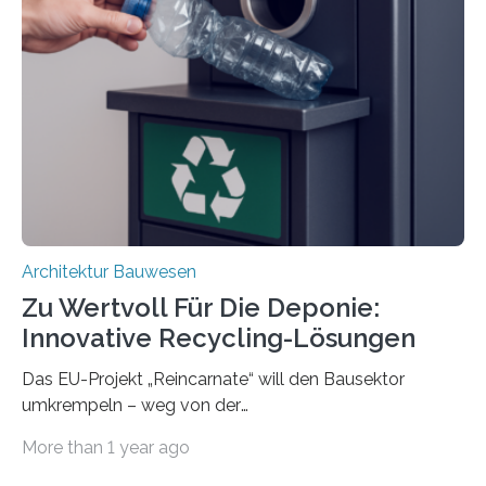
Damit lassen sich unterschiedliche Gebäudeteile
resilient verbinden und bei Bedarf einfach voneinander
trennen. Der Fokus lag auf der Verbindung von
Bauteilen mit unterschiedlicher Lebensdauer, bei denen
irreversible Verbindungen den Austausch üblicherweise
erschweren. Hierzu untersuchten die Forschenden zwei
unterschiedliche Zugänge. Einerseits klebten sie…
Architektur Bauwesen
Zu Wertvoll Für Die Deponie:
Innovative Recycling-Lösungen
Das EU-Projekt „Reincarnate“ will den Bausektor
umkrempeln – weg von der
Ressourcenverschwendung, hin zu einer
More than 1 year ago
Kreislaufwirtschaft Bei dem schwedischen
Unternehmen RAGN SELLS bauen Informatiker derzeit