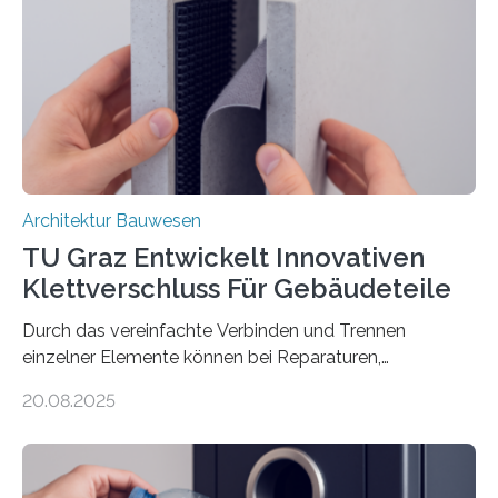
einer feinkörnigen Betonmatrix und einer textilen
Bewehrung besteht – meist aus Carbon-, Glas- oder
Basaltfasern. Anders als herkömmlicher Stahlbeton, bei
dem Stahlstäbe zur…
Architektur Bauwesen
TU Graz Entwickelt Innovativen
Klettverschluss Für Gebäudeteile
Durch das vereinfachte Verbinden und Trennen
einzelner Elemente können bei Reparaturen,
Renovierungen oder Nutzungsänderungen Zeit,
20.08.2025
Material und Bauschutt eingespart werden. Ein
interdisziplinäres Forschungsteam der TU Graz hat im
Projekt ReCon gemeinsam mit Unternehmenspartnern
ein Klett-Verbindungssystem für Gebäude entwickelt: