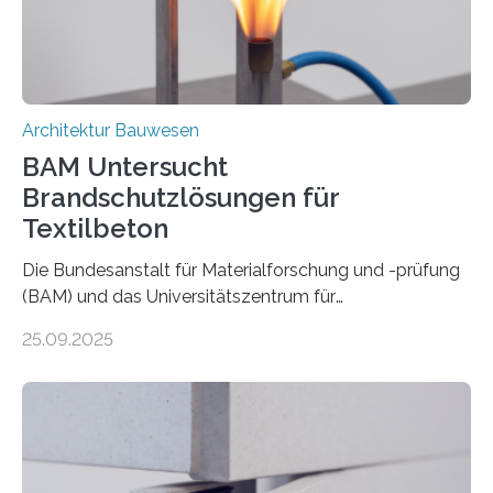
Architektur Bauwesen
BAM Untersucht
Brandschutzlösungen für
Textilbeton
Die Bundesanstalt für Materialforschung und -prüfung
(BAM) und das Universitätszentrum für
Energieeffiziente Gebäude der CTU in Prag (UCEEB)
25.09.2025
untersuchen in einem gemeinsamen Forschungsprojekt
das Verhalten von Textilbeton unter Brandeinwirkung.
Ziel ist es, die Einsatzmöglichkeiten dieses innovativen
Baustoffs zu erweitern und gleichzeitig einen Beitrag zu
sicherem und nachhaltigem Bauen zu leisten.
Textilbeton ist ein moderner Verbundwerkstoff, der aus