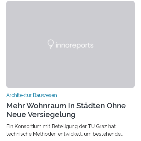
eine Datenbank auf, in der alle Rohmaterialien erfasst
werden, die bei Abrissarbeiten anfallen. In Deutschland
wiederum haben Wissenschaftlerinnen und
Wissenschaftler ein KI-basiertes Werkzeug entwickelt,
mit dessen Hilfe aus den Materialien, die dann in der
Datenbank erfasst sind, neue Baustoffe kreiert werden.
Das KI-basierte Tool ist eines von zehn digitalen
Innovationen, die in dem EU-Forschungsprojekt
„Reincarnate“…
Architektur Bauwesen
Mehr Wohnraum In Städten Ohne
Neue Versiegelung
Ein Konsortium mit Beteiligung der TU Graz hat
technische Methoden entwickelt, um bestehende