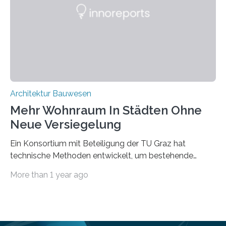
mit dessen Hilfe aus den Materialien, die dann in der
Datenbank erfasst sind, neue Baustoffe kreiert werden.
Das KI-basierte Tool ist eines von zehn digitalen
Innovationen, die in dem EU-Forschungsprojekt
„Reincarnate“…
Architektur Bauwesen
Mehr Wohnraum In Städten Ohne
Neue Versiegelung
Ein Konsortium mit Beteiligung der TU Graz hat
technische Methoden entwickelt, um bestehende
Gründerzeitgebäude mittels modularer
More than 1 year ago
Holzkonstruktionen auf nachhaltige Weise
aufzustocken. Das Vermeiden von weiterer
Bodenversiegelung und der gleichzeitig steigende
Bedarf an innerstädtischem Wohnraum lassen sich nur