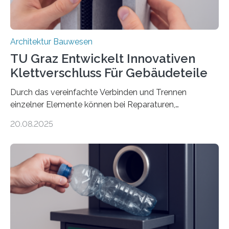
Architektur Bauwesen
TU Graz Entwickelt Innovativen
Klettverschluss Für Gebäudeteile
Durch das vereinfachte Verbinden und Trennen
einzelner Elemente können bei Reparaturen,
Renovierungen oder Nutzungsänderungen Zeit,
20.08.2025
Material und Bauschutt eingespart werden. Ein
interdisziplinäres Forschungsteam der TU Graz hat im
Projekt ReCon gemeinsam mit Unternehmenspartnern
ein Klett-Verbindungssystem für Gebäude entwickelt:
Damit lassen sich unterschiedliche Gebäudeteile
resilient verbinden und bei Bedarf einfach voneinander
trennen. Der Fokus lag auf der Verbindung von
Bauteilen mit unterschiedlicher Lebensdauer, bei denen
irreversible Verbindungen den Austausch üblicherweise