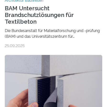
Architektur Bauwesen
BAM Untersucht
Brandschutzlösungen für
Textilbeton
Die Bundesanstalt für Materialforschung und -prüfung
(BAM) und das Universitätszentrum für
Energieeffiziente Gebäude der CTU in Prag (UCEEB)
25.09.2025
untersuchen in einem gemeinsamen Forschungsprojekt
das Verhalten von Textilbeton unter Brandeinwirkung.
Ziel ist es, die Einsatzmöglichkeiten dieses innovativen
Baustoffs zu erweitern und gleichzeitig einen Beitrag zu
sicherem und nachhaltigem Bauen zu leisten.
Textilbeton ist ein moderner Verbundwerkstoff, der aus
einer feinkörnigen Betonmatrix und einer textilen
Bewehrung besteht – meist aus Carbon-, Glas- oder
Basaltfasern. Anders als herkömmlicher Stahlbeton, bei
dem Stahlstäbe zur…