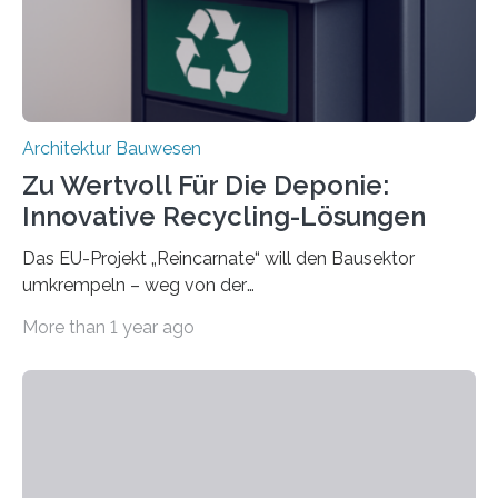
erschweren. Hierzu untersuchten die Forschenden zwei
unterschiedliche Zugänge. Einerseits klebten sie…
Architektur Bauwesen
Zu Wertvoll Für Die Deponie:
Innovative Recycling-Lösungen
Das EU-Projekt „Reincarnate“ will den Bausektor
umkrempeln – weg von der
Ressourcenverschwendung, hin zu einer
More than 1 year ago
Kreislaufwirtschaft Bei dem schwedischen
Unternehmen RAGN SELLS bauen Informatiker derzeit
eine Datenbank auf, in der alle Rohmaterialien erfasst
werden, die bei Abrissarbeiten anfallen. In Deutschland
wiederum haben Wissenschaftlerinnen und
Wissenschaftler ein KI-basiertes Werkzeug entwickelt,