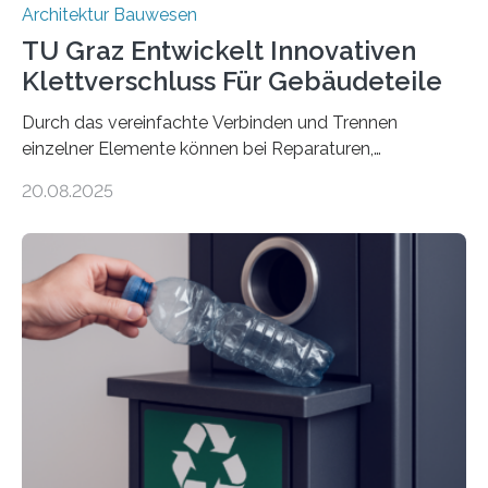
Architektur Bauwesen
TU Graz Entwickelt Innovativen
Klettverschluss Für Gebäudeteile
Durch das vereinfachte Verbinden und Trennen
einzelner Elemente können bei Reparaturen,
Renovierungen oder Nutzungsänderungen Zeit,
20.08.2025
Material und Bauschutt eingespart werden. Ein
interdisziplinäres Forschungsteam der TU Graz hat im
Projekt ReCon gemeinsam mit Unternehmenspartnern
ein Klett-Verbindungssystem für Gebäude entwickelt:
Damit lassen sich unterschiedliche Gebäudeteile
resilient verbinden und bei Bedarf einfach voneinander
trennen. Der Fokus lag auf der Verbindung von
Bauteilen mit unterschiedlicher Lebensdauer, bei denen
irreversible Verbindungen den Austausch üblicherweise
erschweren. Hierzu untersuchten die Forschenden zwei
unterschiedliche Zugänge. Einerseits klebten sie…