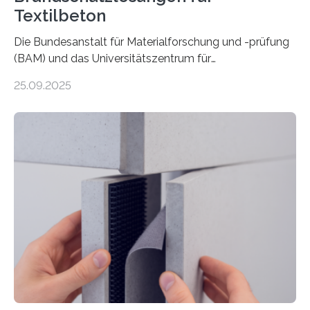
Textilbeton
Die Bundesanstalt für Materialforschung und -prüfung
(BAM) und das Universitätszentrum für
Energieeffiziente Gebäude der CTU in Prag (UCEEB)
25.09.2025
untersuchen in einem gemeinsamen Forschungsprojekt
das Verhalten von Textilbeton unter Brandeinwirkung.
Ziel ist es, die Einsatzmöglichkeiten dieses innovativen
Baustoffs zu erweitern und gleichzeitig einen Beitrag zu
sicherem und nachhaltigem Bauen zu leisten.
Textilbeton ist ein moderner Verbundwerkstoff, der aus
einer feinkörnigen Betonmatrix und einer textilen
Bewehrung besteht – meist aus Carbon-, Glas- oder
Basaltfasern. Anders als herkömmlicher Stahlbeton, bei
dem Stahlstäbe zur…