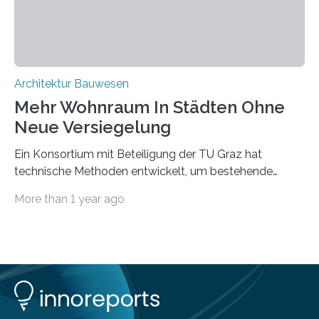
Innovationen, die in dem EU-Forschungsprojekt
„Reincarnate“…
Architektur Bauwesen
Mehr Wohnraum In Städten Ohne
Neue Versiegelung
Ein Konsortium mit Beteiligung der TU Graz hat
technische Methoden entwickelt, um bestehende
Gründerzeitgebäude mittels modularer
More than 1 year ago
Holzkonstruktionen auf nachhaltige Weise
aufzustocken. Das Vermeiden von weiterer
Bodenversiegelung und der gleichzeitig steigende
Bedarf an innerstädtischem Wohnraum lassen sich nur
schwer unter einen Hut bringen. Im Projekt “HOT –
Holz-on-Top” hat ein Konsortium rund um die holz.bau
forschungs GmbH, das Institut für Holzbau und