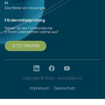
Holztechnologie, das Institut für
Architekturtechnologie, das Institut für Bauphysik,
Eine Marke von innoscripta
Gebäudetechnik und Hochbau (alle TU Graz) sowie
rosenfelder & höfler…
Fördermittelprüfung
Nutzen Sie das Förderpotenzial
in Ihrem Unternehmen optimal aus?
JETZT PRÜFEN
Copyright © 2026 - innoscripta AG
Impressum
Datenschutz