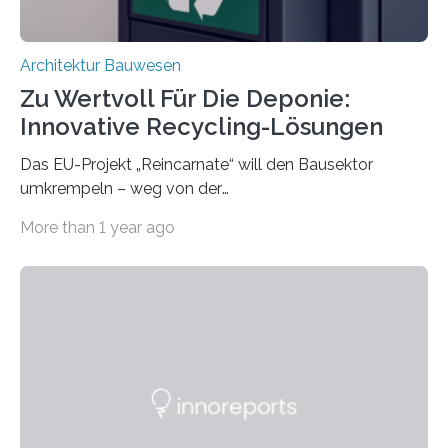
Architektur Bauwesen
Zu Wertvoll Für Die Deponie:
Innovative Recycling-Lösungen
Das EU-Projekt „Reincarnate“ will den Bausektor
umkrempeln – weg von der
Ressourcenverschwendung, hin zu einer
More than 1 year ago
Kreislaufwirtschaft Bei dem schwedischen
Unternehmen RAGN SELLS bauen Informatiker derzeit
eine Datenbank auf, in der alle Rohmaterialien erfasst
werden, die bei Abrissarbeiten anfallen. In Deutschland
wiederum haben Wissenschaftlerinnen und
Wissenschaftler ein KI-basiertes Werkzeug entwickelt,
mit dessen Hilfe aus den Materialien, die dann in der
Datenbank erfasst sind, neue Baustoffe kreiert werden.
Das KI-basierte Tool ist eines von zehn digitalen