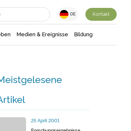
 Leben
Medien & Ereignisse
Interdisziplinäre Forschung
Veranstaltungsnachrichten
n Chemie
Gesellschaftswissenschaften
Kontakt
DE
eben
Medien & Ereignisse
Bildung
Meistgelesene
Artikel
25 April 2001
Forschungsergebnisse