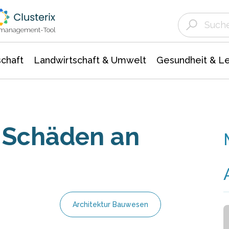
Landwirtschaft & Umwelt
Gesundheit &
Agrar- Forstwissenschaften
Unternehmensmeldungen
Biowissenschafte
Ökologie Umwelt- Naturschutz
ktmanagement-Tool
chaft
Landwirtschaft & Umwelt
Gesundheit & L
t Schäden an
Architektur Bauwesen