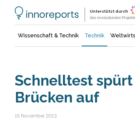
Wissenschaft & Technik
Informationstechnologie
Energie & Elektrotechnik
Unterstützt durch
das revolutionäre Proje
Wissenschaft & Technik
Technik
Weltwirts
Schnelltest spür
Brücken auf
15 November 2013