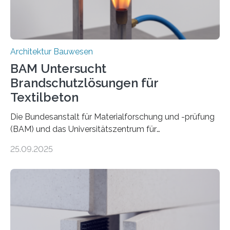
Architektur Bauwesen
BAM Untersucht
Brandschutzlösungen für
Textilbeton
Die Bundesanstalt für Materialforschung und -prüfung
(BAM) und das Universitätszentrum für
Energieeffiziente Gebäude der CTU in Prag (UCEEB)
25.09.2025
untersuchen in einem gemeinsamen Forschungsprojekt
das Verhalten von Textilbeton unter Brandeinwirkung.
Ziel ist es, die Einsatzmöglichkeiten dieses innovativen
Baustoffs zu erweitern und gleichzeitig einen Beitrag zu
sicherem und nachhaltigem Bauen zu leisten.
Textilbeton ist ein moderner Verbundwerkstoff, der aus
einer feinkörnigen Betonmatrix und einer textilen