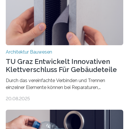
Bewehrung besteht – meist aus Carbon-, Glas- oder
Basaltfasern. Anders als herkömmlicher Stahlbeton, bei
dem Stahlstäbe zur…
Architektur Bauwesen
TU Graz Entwickelt Innovativen
Klettverschluss Für Gebäudeteile
Durch das vereinfachte Verbinden und Trennen
einzelner Elemente können bei Reparaturen,
Renovierungen oder Nutzungsänderungen Zeit,
20.08.2025
Material und Bauschutt eingespart werden. Ein
interdisziplinäres Forschungsteam der TU Graz hat im
Projekt ReCon gemeinsam mit Unternehmenspartnern
ein Klett-Verbindungssystem für Gebäude entwickelt:
Damit lassen sich unterschiedliche Gebäudeteile