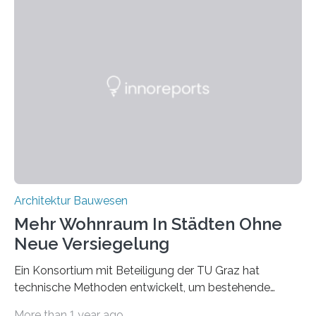
eine Datenbank auf, in der alle Rohmaterialien erfasst
werden, die bei Abrissarbeiten anfallen. In Deutschland
wiederum haben Wissenschaftlerinnen und
Wissenschaftler ein KI-basiertes Werkzeug entwickelt,
mit dessen Hilfe aus den Materialien, die dann in der
Datenbank erfasst sind, neue Baustoffe kreiert werden.
Das KI-basierte Tool ist eines von zehn digitalen
Innovationen, die in dem EU-Forschungsprojekt
„Reincarnate“…
Architektur Bauwesen
Mehr Wohnraum In Städten Ohne
Neue Versiegelung
Ein Konsortium mit Beteiligung der TU Graz hat
technische Methoden entwickelt, um bestehende
Gründerzeitgebäude mittels modularer
More than 1 year ago