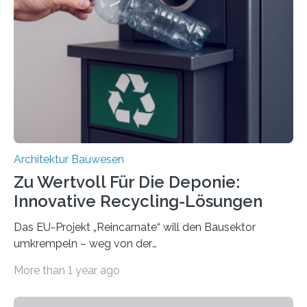
resilient verbinden und bei Bedarf einfach voneinander
trennen. Der Fokus lag auf der Verbindung von
Bauteilen mit unterschiedlicher Lebensdauer, bei denen
irreversible Verbindungen den Austausch üblicherweise
erschweren. Hierzu untersuchten die Forschenden zwei
unterschiedliche Zugänge. Einerseits klebten sie…
Architektur Bauwesen
Zu Wertvoll Für Die Deponie:
Innovative Recycling-Lösungen
Das EU-Projekt „Reincarnate“ will den Bausektor
umkrempeln – weg von der
Ressourcenverschwendung, hin zu einer
More than 1 year ago
Kreislaufwirtschaft Bei dem schwedischen
Unternehmen RAGN SELLS bauen Informatiker derzeit