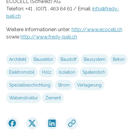
ECOCELL (Schweiz) AG
Telefon: +41 . (0)71 . 463 64 61 / Email:
info@fredy-
iseli.ch
Weitere Informationen unter:
http://www.ecocell.ch
sowie
http://www.fredy-iseli.ch
Architekt
Bausektor
Baustoff
Bausystem
Beton
Elektromobil
Holz
Isolation
Spatenstich
Spezialbeschichtung
Strom
Verlagerung
Wabenstruktur
Zement