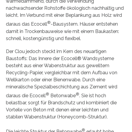
wärmedämmend, durch die Verwendung
nachwachsender Rohstoffe ökologisch nachhaltig und
leicht. Im Verbund mit einer Beplankung aus Holz wird
®
daraus das Ecocell
-Bausystem. Häuser entstehen
damit in Trockenbauweise wie mit einem Baukasten:
schnell, kostengünstig und flexibel.
Der Clou jedoch steckt im Kern des neuartigen
Baustoffs: Das Innere der Ecocell® Wandsysteme
besteht aus einer Wabenstruktur aus gewelltem
Recycling-Papier, vergleichbar mit dem Aufbau von
Wellkarton oder einer Bienenwabe. Durch eine
mineralische Spezialbeschichtung aus Zement wird
®
®
daraus die Ecocell
Betonwabe
. Sie ist hoch
belastbar, sorgt für Brandschutz und kombiniert die
Vorteile von Beton mit denen einer leichten und
stabilen Wabenstruktur (Honeycomb-Struktur).
®
Die leichte Struktur der Betonwabe
erlaubt hohe