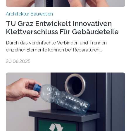
Architektur Bauwesen
TU Graz Entwickelt Innovativen
Klettverschluss Für Gebäudeteile
Durch das vereinfachte Verbinden und Trennen
einzelner Elemente können bei Reparaturen,
Renovierungen oder Nutzungsänderungen Zeit,
20.08.2025
Material und Bauschutt eingespart werden. Ein
interdisziplinäres Forschungsteam der TU Graz hat im
Projekt ReCon gemeinsam mit Unternehmenspartnern
ein Klett-Verbindungssystem für Gebäude entwickelt:
Damit lassen sich unterschiedliche Gebäudeteile
resilient verbinden und bei Bedarf einfach voneinander
trennen. Der Fokus lag auf der Verbindung von
Bauteilen mit unterschiedlicher Lebensdauer, bei denen
irreversible Verbindungen den Austausch üblicherweise
erschweren. Hierzu untersuchten die Forschenden zwei