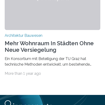
Das KI-basierte Tool ist eines von zehn digitalen
Innovationen, die in dem EU-Forschungsprojekt
„Reincarnate“…
Architektur Bauwesen
Mehr Wohnraum In Städten Ohne
Neue Versiegelung
Ein Konsortium mit Beteiligung der TU Graz hat
technische Methoden entwickelt, um bestehende
Gründerzeitgebäude mittels modularer
More than 1 year ago
Holzkonstruktionen auf nachhaltige Weise
aufzustocken. Das Vermeiden von weiterer
Bodenversiegelung und der gleichzeitig steigende
Bedarf an innerstädtischem Wohnraum lassen sich nur
schwer unter einen Hut bringen. Im Projekt “HOT –
Holz-on-Top” hat ein Konsortium rund um die holz.bau