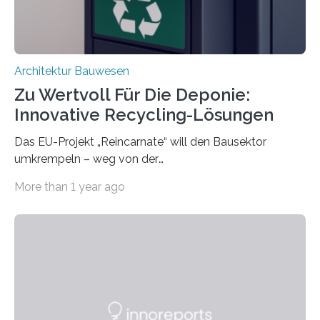
unterschiedliche Zugänge. Einerseits klebten sie…
Architektur Bauwesen
Zu Wertvoll Für Die Deponie:
Innovative Recycling-Lösungen
Das EU-Projekt „Reincarnate“ will den Bausektor
umkrempeln – weg von der
Ressourcenverschwendung, hin zu einer
More than 1 year ago
Kreislaufwirtschaft Bei dem schwedischen
Unternehmen RAGN SELLS bauen Informatiker derzeit
eine Datenbank auf, in der alle Rohmaterialien erfasst
werden, die bei Abrissarbeiten anfallen. In Deutschland
wiederum haben Wissenschaftlerinnen und
Wissenschaftler ein KI-basiertes Werkzeug entwickelt,
mit dessen Hilfe aus den Materialien, die dann in der
Datenbank erfasst sind, neue Baustoffe kreiert werden.