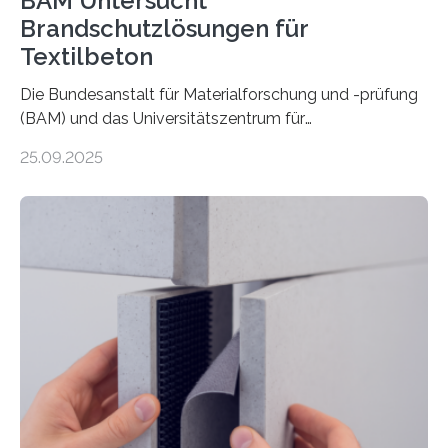
BAM Untersucht
Brandschutzlösungen für
Textilbeton
Die Bundesanstalt für Materialforschung und -prüfung
(BAM) und das Universitätszentrum für
Energieeffiziente Gebäude der CTU in Prag (UCEEB)
25.09.2025
untersuchen in einem gemeinsamen Forschungsprojekt
das Verhalten von Textilbeton unter Brandeinwirkung.
Ziel ist es, die Einsatzmöglichkeiten dieses innovativen
Baustoffs zu erweitern und gleichzeitig einen Beitrag zu
sicherem und nachhaltigem Bauen zu leisten.
Textilbeton ist ein moderner Verbundwerkstoff, der aus
einer feinkörnigen Betonmatrix und einer textilen
Bewehrung besteht – meist aus Carbon-, Glas- oder
Basaltfasern. Anders als herkömmlicher Stahlbeton, bei
dem Stahlstäbe zur…