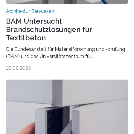
Architektur Bauwesen
BAM Untersucht
Brandschutzlösungen für
Textilbeton
Die Bundesanstalt für Materialforschung und -prüfung
(BAM) und das Universitätszentrum für
Energieeffiziente Gebäude der CTU in Prag (UCEEB)
25.09.2025
untersuchen in einem gemeinsamen Forschungsprojekt
das Verhalten von Textilbeton unter Brandeinwirkung.
Ziel ist es, die Einsatzmöglichkeiten dieses innovativen
Baustoffs zu erweitern und gleichzeitig einen Beitrag zu
sicherem und nachhaltigem Bauen zu leisten.
Textilbeton ist ein moderner Verbundwerkstoff, der aus
einer feinkörnigen Betonmatrix und einer textilen
Bewehrung besteht – meist aus Carbon-, Glas- oder
Basaltfasern. Anders als herkömmlicher Stahlbeton, bei