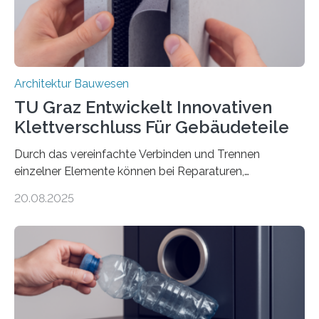
dem Stahlstäbe zur…
Architektur Bauwesen
TU Graz Entwickelt Innovativen
Klettverschluss Für Gebäudeteile
Durch das vereinfachte Verbinden und Trennen
einzelner Elemente können bei Reparaturen,
Renovierungen oder Nutzungsänderungen Zeit,
20.08.2025
Material und Bauschutt eingespart werden. Ein
interdisziplinäres Forschungsteam der TU Graz hat im
Projekt ReCon gemeinsam mit Unternehmenspartnern
ein Klett-Verbindungssystem für Gebäude entwickelt:
Damit lassen sich unterschiedliche Gebäudeteile
resilient verbinden und bei Bedarf einfach voneinander
trennen. Der Fokus lag auf der Verbindung von