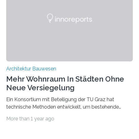
Wissenschaftler ein KI-basiertes Werkzeug entwickelt,
mit dessen Hilfe aus den Materialien, die dann in der
Datenbank erfasst sind, neue Baustoffe kreiert werden.
Das KI-basierte Tool ist eines von zehn digitalen
Innovationen, die in dem EU-Forschungsprojekt
„Reincarnate“…
Architektur Bauwesen
Mehr Wohnraum In Städten Ohne
Neue Versiegelung
Ein Konsortium mit Beteiligung der TU Graz hat
technische Methoden entwickelt, um bestehende
Gründerzeitgebäude mittels modularer
More than 1 year ago
Holzkonstruktionen auf nachhaltige Weise
aufzustocken. Das Vermeiden von weiterer
Bodenversiegelung und der gleichzeitig steigende