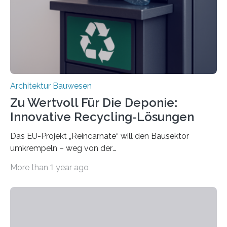
Bauteilen mit unterschiedlicher Lebensdauer, bei denen
irreversible Verbindungen den Austausch üblicherweise
erschweren. Hierzu untersuchten die Forschenden zwei
unterschiedliche Zugänge. Einerseits klebten sie…
Architektur Bauwesen
Zu Wertvoll Für Die Deponie:
Innovative Recycling-Lösungen
Das EU-Projekt „Reincarnate“ will den Bausektor
umkrempeln – weg von der
Ressourcenverschwendung, hin zu einer
More than 1 year ago
Kreislaufwirtschaft Bei dem schwedischen
Unternehmen RAGN SELLS bauen Informatiker derzeit
eine Datenbank auf, in der alle Rohmaterialien erfasst
werden, die bei Abrissarbeiten anfallen. In Deutschland
wiederum haben Wissenschaftlerinnen und