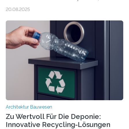
Renovierungen oder Nutzungsänderungen Zeit,
20.08.2025
Material und Bauschutt eingespart werden. Ein
interdisziplinäres Forschungsteam der TU Graz hat im
Projekt ReCon gemeinsam mit Unternehmenspartnern
ein Klett-Verbindungssystem für Gebäude entwickelt:
Damit lassen sich unterschiedliche Gebäudeteile
resilient verbinden und bei Bedarf einfach voneinander
trennen. Der Fokus lag auf der Verbindung von
Bauteilen mit unterschiedlicher Lebensdauer, bei denen
irreversible Verbindungen den Austausch üblicherweise
erschweren. Hierzu untersuchten die Forschenden zwei
unterschiedliche Zugänge. Einerseits klebten sie…
Architektur Bauwesen
Zu Wertvoll Für Die Deponie:
Innovative Recycling-Lösungen