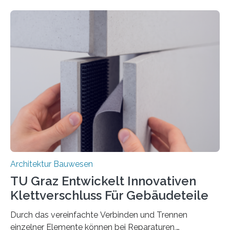
das Verhalten von Textilbeton unter Brandeinwirkung.
Ziel ist es, die Einsatzmöglichkeiten dieses innovativen
Baustoffs zu erweitern und gleichzeitig einen Beitrag zu
sicherem und nachhaltigem Bauen zu leisten.
Textilbeton ist ein moderner Verbundwerkstoff, der aus
einer feinkörnigen Betonmatrix und einer textilen
Bewehrung besteht – meist aus Carbon-, Glas- oder
Basaltfasern. Anders als herkömmlicher Stahlbeton, bei
dem Stahlstäbe zur…
Architektur Bauwesen
TU Graz Entwickelt Innovativen
Klettverschluss Für Gebäudeteile
Durch das vereinfachte Verbinden und Trennen
einzelner Elemente können bei Reparaturen,