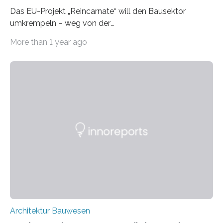
Das EU-Projekt „Reincarnate“ will den Bausektor
umkrempeln – weg von der
Ressourcenverschwendung, hin zu einer
More than 1 year ago
Kreislaufwirtschaft Bei dem schwedischen
Unternehmen RAGN SELLS bauen Informatiker derzeit
eine Datenbank auf, in der alle Rohmaterialien erfasst
werden, die bei Abrissarbeiten anfallen. In Deutschland
wiederum haben Wissenschaftlerinnen und
Wissenschaftler ein KI-basiertes Werkzeug entwickelt,
mit dessen Hilfe aus den Materialien, die dann in der
Datenbank erfasst sind, neue Baustoffe kreiert werden.
Das KI-basierte Tool ist eines von zehn digitalen
Innovationen, die in dem EU-Forschungsprojekt
„Reincarnate“…
Architektur Bauwesen