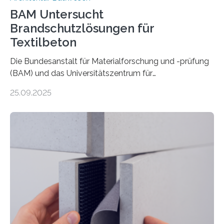
BAM Untersucht
Brandschutzlösungen für
Textilbeton
Die Bundesanstalt für Materialforschung und -prüfung
(BAM) und das Universitätszentrum für
Energieeffiziente Gebäude der CTU in Prag (UCEEB)
25.09.2025
untersuchen in einem gemeinsamen Forschungsprojekt
das Verhalten von Textilbeton unter Brandeinwirkung.
Ziel ist es, die Einsatzmöglichkeiten dieses innovativen
Baustoffs zu erweitern und gleichzeitig einen Beitrag zu
sicherem und nachhaltigem Bauen zu leisten.
Textilbeton ist ein moderner Verbundwerkstoff, der aus
einer feinkörnigen Betonmatrix und einer textilen
Bewehrung besteht – meist aus Carbon-, Glas- oder
Basaltfasern. Anders als herkömmlicher Stahlbeton, bei
dem Stahlstäbe zur…