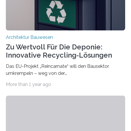
erschweren. Hierzu untersuchten die Forschenden zwei
unterschiedliche Zugänge. Einerseits klebten sie…
Architektur Bauwesen
Zu Wertvoll Für Die Deponie:
Innovative Recycling-Lösungen
Das EU-Projekt „Reincarnate“ will den Bausektor
umkrempeln – weg von der
Ressourcenverschwendung, hin zu einer
More than 1 year ago
Kreislaufwirtschaft Bei dem schwedischen
Unternehmen RAGN SELLS bauen Informatiker derzeit
eine Datenbank auf, in der alle Rohmaterialien erfasst
werden, die bei Abrissarbeiten anfallen. In Deutschland
wiederum haben Wissenschaftlerinnen und
Wissenschaftler ein KI-basiertes Werkzeug entwickelt,
mit dessen Hilfe aus den Materialien, die dann in der