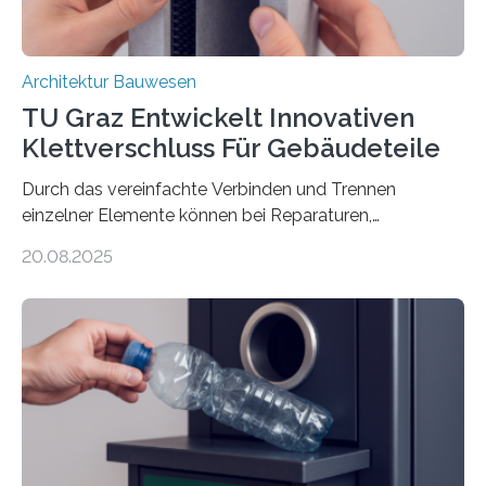
Architektur Bauwesen
TU Graz Entwickelt Innovativen
Klettverschluss Für Gebäudeteile
Durch das vereinfachte Verbinden und Trennen
einzelner Elemente können bei Reparaturen,
Renovierungen oder Nutzungsänderungen Zeit,
20.08.2025
Material und Bauschutt eingespart werden. Ein
interdisziplinäres Forschungsteam der TU Graz hat im
Projekt ReCon gemeinsam mit Unternehmenspartnern
ein Klett-Verbindungssystem für Gebäude entwickelt:
Damit lassen sich unterschiedliche Gebäudeteile
resilient verbinden und bei Bedarf einfach voneinander
trennen. Der Fokus lag auf der Verbindung von
Bauteilen mit unterschiedlicher Lebensdauer, bei denen
irreversible Verbindungen den Austausch üblicherweise