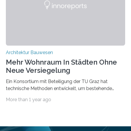
Datenbank erfasst sind, neue Baustoffe kreiert werden.
Das KI-basierte Tool ist eines von zehn digitalen
Innovationen, die in dem EU-Forschungsprojekt
„Reincarnate“…
Architektur Bauwesen
Mehr Wohnraum In Städten Ohne
Neue Versiegelung
Ein Konsortium mit Beteiligung der TU Graz hat
technische Methoden entwickelt, um bestehende
Gründerzeitgebäude mittels modularer
More than 1 year ago
Holzkonstruktionen auf nachhaltige Weise
aufzustocken. Das Vermeiden von weiterer
Bodenversiegelung und der gleichzeitig steigende
Bedarf an innerstädtischem Wohnraum lassen sich nur
schwer unter einen Hut bringen. Im Projekt “HOT –