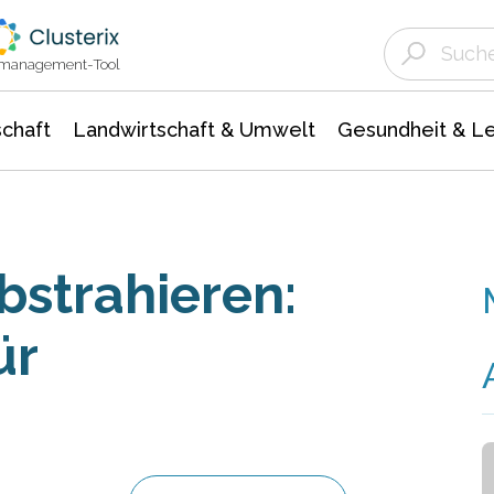
Landwirtschaft & Umwelt
Gesundheit &
Agrar- Forstwissenschaften
Unternehmensmeldungen
Biowissenschafte
Ökologie Umwelt- Naturschutz
ktmanagement-Tool
chaft
Landwirtschaft & Umwelt
Gesundheit & L
bstrahieren:
ür