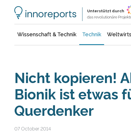
Wissenschaft & Technik
Informationstechnologie
Energie & Elektrotechnik
Unterstützt durch
das revolutionäre Proje
Wissenschaft & Technik
Technik
Weltwirts
Nicht kopieren! A
Bionik ist etwas f
Querdenker
07 October 2014