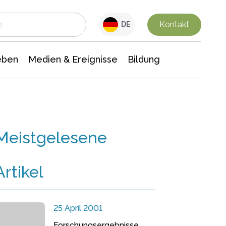
 Leben
Medien & Ereignisse
Interdisziplinäre Forschung
Veranstaltungsnachrichten
n Chemie
Gesellschaftswissenschaften
Kontakt
DE
eben
Medien & Ereignisse
Bildung
Meistgelesene
Artikel
25 April 2001
Forschungsergebnisse