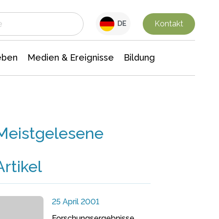
 Leben
Medien & Ereignisse
Interdisziplinäre Forschung
Veranstaltungsnachrichten
n Chemie
Gesellschaftswissenschaften
Kontakt
DE
eben
Medien & Ereignisse
Bildung
Meistgelesene
Artikel
25 April 2001
Forschungsergebnisse