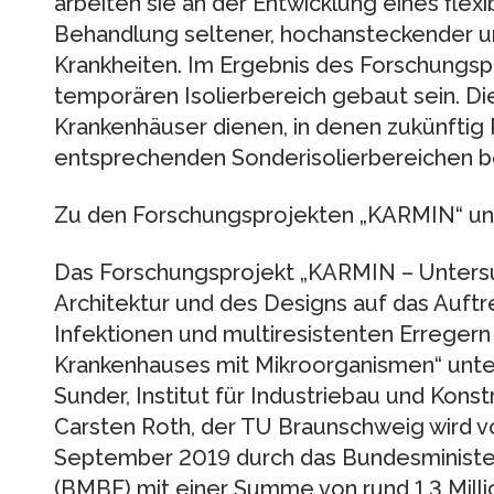
arbeiten sie an der Entwicklung eines flexi
Behandlung seltener, hochansteckender u
Krankheiten. Im Ergebnis des Forschungspro
temporären Isolierbereich gebaut sein. Dies
Krankenhäuser dienen, in denen zukünftig 
entsprechenden Sonderisolierbereichen b
Zu den Forschungsprojekten „KARMIN“ un
Das Forschungsprojekt „KARMIN – Unters
Architektur und des Designs auf das Auft
Infektionen und multiresistenten Erreger
Krankenhauses mit Mikroorganismen“ unte
Sunder, Institut für Industriebau und Konst
Carsten Roth, der TU Braunschweig wird v
September 2019 durch das Bundesminister
(BMBF) mit einer Summe von rund 1,3 Mill