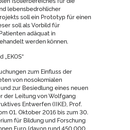
blen Isolierbereiches für die
nd lebensbedrohlicher
jekts soll ein Prototyp für einen
er soll als Vorbild für
Patienten adäquat in
ehandelt werden können.
d „EKOS“
uchungen zum Einfluss der
reten von nosokomialen
n und zur Besiedlung eines neuen
r der Leitung von Wolfgang
ruktives Entwerfen (IIKE), Prof.
om 01. Oktober 2016 bis zum 30.
ium für Bildung und Forschung
ionen Euro (davon rund 450.000