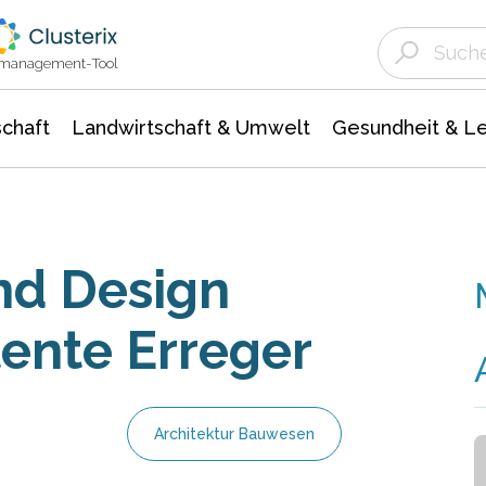
Landwirtschaft & Umwelt
Gesundheit &
Agrar- Forstwissenschaften
Unternehmensmeldungen
Biowissenschafte
Ökologie Umwelt- Naturschutz
ktmanagement-Tool
chaft
Landwirtschaft & Umwelt
Gesundheit & L
und Design
tente Erreger
Architektur Bauwesen