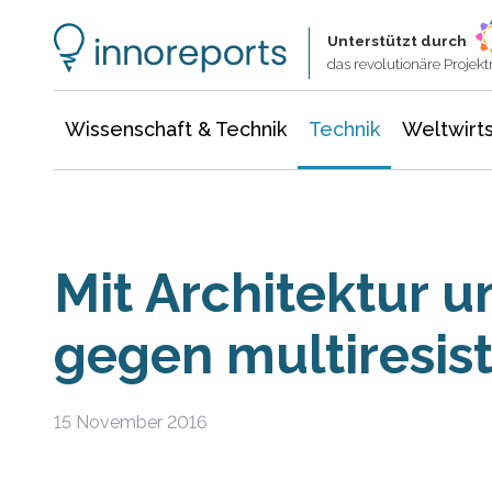
Wissenschaft & Technik
Informationstechnologie
Energie & Elektrotechnik
Unterstützt durch
das revolutionäre Proje
Wissenschaft & Technik
Technik
Weltwirts
Mit Architektur 
gegen multiresis
15 November 2016