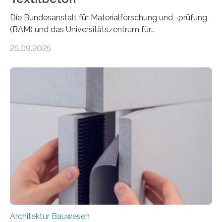
Die Bundesanstalt für Materialforschung und -prüfung
(BAM) und das Universitätszentrum für
Energieeffiziente Gebäude der CTU in Prag (UCEEB)
25.09.2025
untersuchen in einem gemeinsamen Forschungsprojekt
das Verhalten von Textilbeton unter Brandeinwirkung.
Ziel ist es, die Einsatzmöglichkeiten dieses innovativen
Baustoffs zu erweitern und gleichzeitig einen Beitrag zu
sicherem und nachhaltigem Bauen zu leisten.
Textilbeton ist ein moderner Verbundwerkstoff, der aus
einer feinkörnigen Betonmatrix und einer textilen
Bewehrung besteht – meist aus Carbon-, Glas- oder
Basaltfasern. Anders als herkömmlicher Stahlbeton, bei
dem Stahlstäbe zur…
Architektur Bauwesen