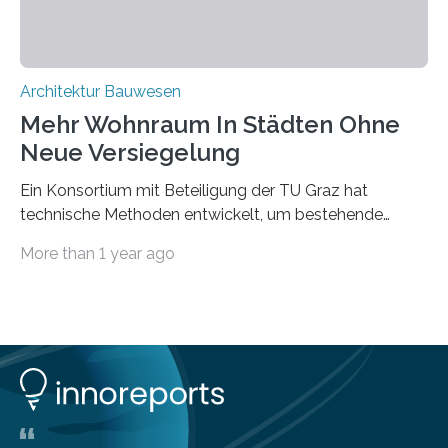
„Reincarnate“…
Architektur Bauwesen
Mehr Wohnraum In Städten Ohne
Neue Versiegelung
Ein Konsortium mit Beteiligung der TU Graz hat
technische Methoden entwickelt, um bestehende
Gründerzeitgebäude mittels modularer
More than 1 year ago
Holzkonstruktionen auf nachhaltige Weise
aufzustocken. Das Vermeiden von weiterer
Bodenversiegelung und der gleichzeitig steigende
Bedarf an innerstädtischem Wohnraum lassen sich nur
schwer unter einen Hut bringen. Im Projekt “HOT –
Holz-on-Top” hat ein Konsortium rund um die holz.bau
forschungs GmbH, das Institut für Holzbau und
Holztechnologie, das Institut für