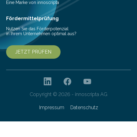
Architekturtechnologie, das Institut für Bauphysik,
Eine Marke von innoscripta
Gebäudetechnik und Hochbau (alle TU Graz) sowie
rosenfelder & höfler…
Fördermittelprüfung
Nutzen Sie das Förderpotenzial
in Ihrem Unternehmen optimal aus?
JETZT PRÜFEN
Copyright © 2026 - innoscripta AG
Impressum
Datenschutz