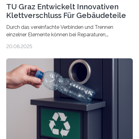
TU Graz Entwickelt Innovativen
Klettverschluss Für Gebäudeteile
Durch das vereinfachte Verbinden und Trennen
einzelner Elemente können bei Reparaturen,
Renovierungen oder Nutzungsänderungen Zeit,
20.08.2025
Material und Bauschutt eingespart werden. Ein
interdisziplinäres Forschungsteam der TU Graz hat im
Projekt ReCon gemeinsam mit Unternehmenspartnern
ein Klett-Verbindungssystem für Gebäude entwickelt:
Damit lassen sich unterschiedliche Gebäudeteile
resilient verbinden und bei Bedarf einfach voneinander
trennen. Der Fokus lag auf der Verbindung von
Bauteilen mit unterschiedlicher Lebensdauer, bei denen
irreversible Verbindungen den Austausch üblicherweise
erschweren. Hierzu untersuchten die Forschenden zwei
unterschiedliche Zugänge. Einerseits klebten sie…