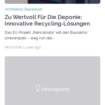
Architektur Bauwesen
Zu Wertvoll Für Die Deponie:
Innovative Recycling-Lösungen
Das EU-Projekt „Reincarnate“ will den Bausektor
umkrempeln – weg von der
Ressourcenverschwendung, hin zu einer
More than 1 year ago
Kreislaufwirtschaft Bei dem schwedischen
Unternehmen RAGN SELLS bauen Informatiker derzeit
eine Datenbank auf, in der alle Rohmaterialien erfasst
werden, die bei Abrissarbeiten anfallen. In Deutschland
wiederum haben Wissenschaftlerinnen und
Wissenschaftler ein KI-basiertes Werkzeug entwickelt,
mit dessen Hilfe aus den Materialien, die dann in der
Datenbank erfasst sind, neue Baustoffe kreiert werden.
Das KI-basierte Tool ist eines von zehn digitalen
Innovationen, die in dem EU-Forschungsprojekt