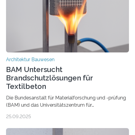
Architektur Bauwesen
BAM Untersucht
Brandschutzlösungen für
Textilbeton
Die Bundesanstalt für Materialforschung und -prüfung
(BAM) und das Universitätszentrum für
Energieeffiziente Gebäude der CTU in Prag (UCEEB)
25.09.2025
untersuchen in einem gemeinsamen Forschungsprojekt
das Verhalten von Textilbeton unter Brandeinwirkung.
Ziel ist es, die Einsatzmöglichkeiten dieses innovativen