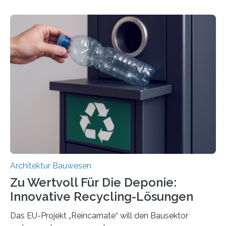
interdisziplinäres Forschungsteam der TU Graz hat im
Projekt ReCon gemeinsam mit Unternehmenspartnern
ein Klett-Verbindungssystem für Gebäude entwickelt:
Damit lassen sich unterschiedliche Gebäudeteile
resilient verbinden und bei Bedarf einfach voneinander
trennen. Der Fokus lag auf der Verbindung von
Bauteilen mit unterschiedlicher Lebensdauer, bei denen
irreversible Verbindungen den Austausch üblicherweise
erschweren. Hierzu untersuchten die Forschenden zwei
unterschiedliche Zugänge. Einerseits klebten sie…
Architektur Bauwesen
Zu Wertvoll Für Die Deponie:
Innovative Recycling-Lösungen
Das EU-Projekt „Reincarnate“ will den Bausektor