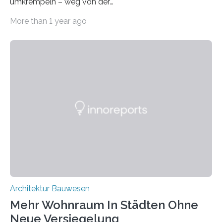
umkrempeln – weg von der
Ressourcenverschwendung, hin zu einer
More than 1 year ago
Kreislaufwirtschaft Bei dem schwedischen
Unternehmen RAGN SELLS bauen Informatiker derzeit
eine Datenbank auf, in der alle Rohmaterialien erfasst
werden, die bei Abrissarbeiten anfallen. In Deutschland
wiederum haben Wissenschaftlerinnen und
Wissenschaftler ein KI-basiertes Werkzeug entwickelt,
mit dessen Hilfe aus den Materialien, die dann in der
Datenbank erfasst sind, neue Baustoffe kreiert werden.
Das KI-basierte Tool ist eines von zehn digitalen
Innovationen, die in dem EU-Forschungsprojekt
„Reincarnate“…
Architektur Bauwesen
Mehr Wohnraum In Städten Ohne
Neue Versiegelung