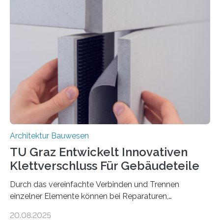
Baustoffs zu erweitern und gleichzeitig einen Beitrag zu
sicherem und nachhaltigem Bauen zu leisten.
Textilbeton ist ein moderner Verbundwerkstoff, der aus
einer feinkörnigen Betonmatrix und einer textilen
Bewehrung besteht – meist aus Carbon-, Glas- oder
Basaltfasern. Anders als herkömmlicher Stahlbeton, bei
dem Stahlstäbe zur…
Architektur Bauwesen
TU Graz Entwickelt Innovativen
Klettverschluss Für Gebäudeteile
Durch das vereinfachte Verbinden und Trennen
einzelner Elemente können bei Reparaturen,
Renovierungen oder Nutzungsänderungen Zeit,
20.08.2025
Material und Bauschutt eingespart werden. Ein