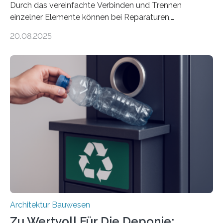
Durch das vereinfachte Verbinden und Trennen
einzelner Elemente können bei Reparaturen,
Renovierungen oder Nutzungsänderungen Zeit,
20.08.2025
Material und Bauschutt eingespart werden. Ein
interdisziplinäres Forschungsteam der TU Graz hat im
Projekt ReCon gemeinsam mit Unternehmenspartnern
ein Klett-Verbindungssystem für Gebäude entwickelt:
Damit lassen sich unterschiedliche Gebäudeteile
resilient verbinden und bei Bedarf einfach voneinander
trennen. Der Fokus lag auf der Verbindung von
Bauteilen mit unterschiedlicher Lebensdauer, bei denen
irreversible Verbindungen den Austausch üblicherweise
erschweren. Hierzu untersuchten die Forschenden zwei
unterschiedliche Zugänge. Einerseits klebten sie…
Architektur Bauwesen
Zu Wertvoll Für Die Deponie: