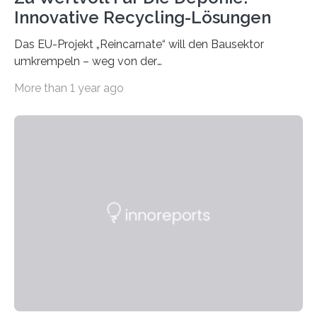
Innovative Recycling-Lösungen
Das EU-Projekt „Reincarnate“ will den Bausektor
umkrempeln – weg von der
Ressourcenverschwendung, hin zu einer
More than 1 year ago
Kreislaufwirtschaft Bei dem schwedischen
Unternehmen RAGN SELLS bauen Informatiker derzeit
eine Datenbank auf, in der alle Rohmaterialien erfasst
werden, die bei Abrissarbeiten anfallen. In Deutschland
wiederum haben Wissenschaftlerinnen und
Wissenschaftler ein KI-basiertes Werkzeug entwickelt,
mit dessen Hilfe aus den Materialien, die dann in der
Datenbank erfasst sind, neue Baustoffe kreiert werden.
Das KI-basierte Tool ist eines von zehn digitalen
Innovationen, die in dem EU-Forschungsprojekt
„Reincarnate“…