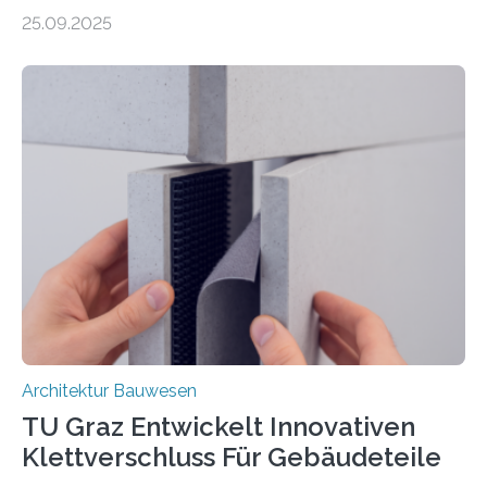
Energieeffiziente Gebäude der CTU in Prag (UCEEB)
25.09.2025
untersuchen in einem gemeinsamen Forschungsprojekt
das Verhalten von Textilbeton unter Brandeinwirkung.
Ziel ist es, die Einsatzmöglichkeiten dieses innovativen
Baustoffs zu erweitern und gleichzeitig einen Beitrag zu
sicherem und nachhaltigem Bauen zu leisten.
Textilbeton ist ein moderner Verbundwerkstoff, der aus
einer feinkörnigen Betonmatrix und einer textilen
Bewehrung besteht – meist aus Carbon-, Glas- oder
Basaltfasern. Anders als herkömmlicher Stahlbeton, bei
dem Stahlstäbe zur…
Architektur Bauwesen
TU Graz Entwickelt Innovativen
Klettverschluss Für Gebäudeteile