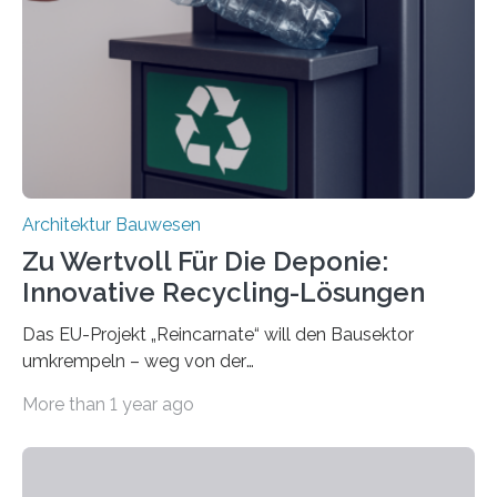
trennen. Der Fokus lag auf der Verbindung von
Bauteilen mit unterschiedlicher Lebensdauer, bei denen
irreversible Verbindungen den Austausch üblicherweise
erschweren. Hierzu untersuchten die Forschenden zwei
unterschiedliche Zugänge. Einerseits klebten sie…
Architektur Bauwesen
Zu Wertvoll Für Die Deponie:
Innovative Recycling-Lösungen
Das EU-Projekt „Reincarnate“ will den Bausektor
umkrempeln – weg von der
Ressourcenverschwendung, hin zu einer
More than 1 year ago
Kreislaufwirtschaft Bei dem schwedischen
Unternehmen RAGN SELLS bauen Informatiker derzeit
eine Datenbank auf, in der alle Rohmaterialien erfasst
werden, die bei Abrissarbeiten anfallen. In Deutschland