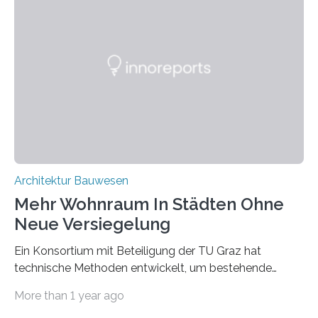
wiederum haben Wissenschaftlerinnen und
Wissenschaftler ein KI-basiertes Werkzeug entwickelt,
mit dessen Hilfe aus den Materialien, die dann in der
Datenbank erfasst sind, neue Baustoffe kreiert werden.
Das KI-basierte Tool ist eines von zehn digitalen
Innovationen, die in dem EU-Forschungsprojekt
„Reincarnate“…
Architektur Bauwesen
Mehr Wohnraum In Städten Ohne
Neue Versiegelung
Ein Konsortium mit Beteiligung der TU Graz hat
technische Methoden entwickelt, um bestehende
Gründerzeitgebäude mittels modularer
More than 1 year ago
Holzkonstruktionen auf nachhaltige Weise