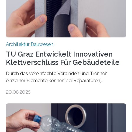
Basaltfasern. Anders als herkömmlicher Stahlbeton, bei
dem Stahlstäbe zur…
Architektur Bauwesen
TU Graz Entwickelt Innovativen
Klettverschluss Für Gebäudeteile
Durch das vereinfachte Verbinden und Trennen
einzelner Elemente können bei Reparaturen,
Renovierungen oder Nutzungsänderungen Zeit,
20.08.2025
Material und Bauschutt eingespart werden. Ein
interdisziplinäres Forschungsteam der TU Graz hat im
Projekt ReCon gemeinsam mit Unternehmenspartnern
ein Klett-Verbindungssystem für Gebäude entwickelt:
Damit lassen sich unterschiedliche Gebäudeteile
resilient verbinden und bei Bedarf einfach voneinander