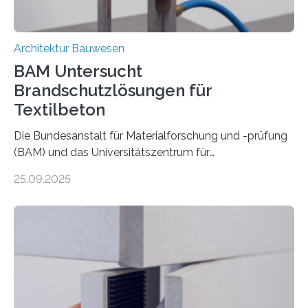
Architektur Bauwesen
BAM Untersucht
Brandschutzlösungen für
Textilbeton
Die Bundesanstalt für Materialforschung und -prüfung
(BAM) und das Universitätszentrum für
Energieeffiziente Gebäude der CTU in Prag (UCEEB)
25.09.2025
untersuchen in einem gemeinsamen Forschungsprojekt
das Verhalten von Textilbeton unter Brandeinwirkung.
Ziel ist es, die Einsatzmöglichkeiten dieses innovativen
Baustoffs zu erweitern und gleichzeitig einen Beitrag zu
sicherem und nachhaltigem Bauen zu leisten.
Textilbeton ist ein moderner Verbundwerkstoff, der aus
einer feinkörnigen Betonmatrix und einer textilen
Bewehrung besteht – meist aus Carbon-, Glas- oder