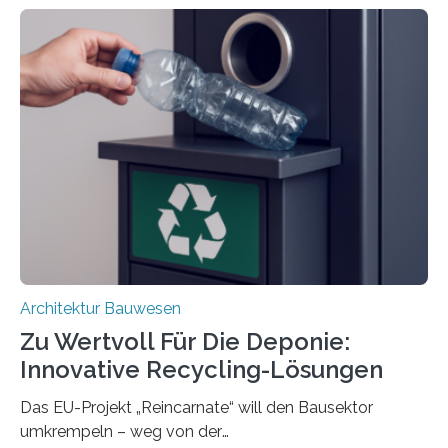
interdisziplinäres Forschungsteam der TU Graz hat im
Projekt ReCon gemeinsam mit Unternehmenspartnern
ein Klett-Verbindungssystem für Gebäude entwickelt:
Damit lassen sich unterschiedliche Gebäudeteile
resilient verbinden und bei Bedarf einfach voneinander
trennen. Der Fokus lag auf der Verbindung von
Bauteilen mit unterschiedlicher Lebensdauer, bei denen
irreversible Verbindungen den Austausch üblicherweise
erschweren. Hierzu untersuchten die Forschenden zwei
unterschiedliche Zugänge. Einerseits klebten sie…
Architektur Bauwesen
Zu Wertvoll Für Die Deponie:
Innovative Recycling-Lösungen
Das EU-Projekt „Reincarnate“ will den Bausektor
umkrempeln – weg von der