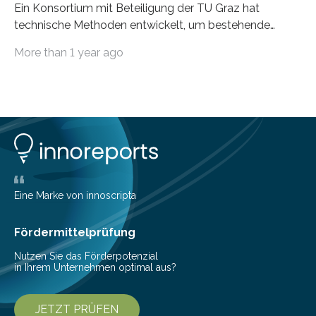
Ein Konsortium mit Beteiligung der TU Graz hat
technische Methoden entwickelt, um bestehende
Gründerzeitgebäude mittels modularer
More than 1 year ago
Holzkonstruktionen auf nachhaltige Weise
aufzustocken. Das Vermeiden von weiterer
Bodenversiegelung und der gleichzeitig steigende
Bedarf an innerstädtischem Wohnraum lassen sich nur
schwer unter einen Hut bringen. Im Projekt “HOT –
Holz-on-Top” hat ein Konsortium rund um die holz.bau
forschungs GmbH, das Institut für Holzbau und
Holztechnologie, das Institut für
Architekturtechnologie, das Institut für Bauphysik,
Eine Marke von innoscripta
Gebäudetechnik und Hochbau (alle TU Graz) sowie
rosenfelder & höfler…
Fördermittelprüfung
Nutzen Sie das Förderpotenzial
in Ihrem Unternehmen optimal aus?
JETZT PRÜFEN