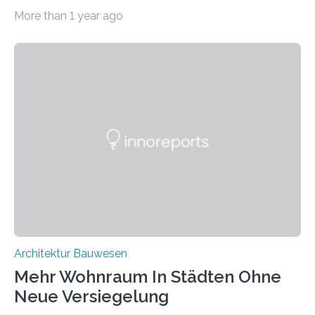
Ressourcenverschwendung, hin zu einer
More than 1 year ago
Kreislaufwirtschaft Bei dem schwedischen
Unternehmen RAGN SELLS bauen Informatiker derzeit
eine Datenbank auf, in der alle Rohmaterialien erfasst
werden, die bei Abrissarbeiten anfallen. In Deutschland
wiederum haben Wissenschaftlerinnen und
Wissenschaftler ein KI-basiertes Werkzeug entwickelt,
mit dessen Hilfe aus den Materialien, die dann in der
Datenbank erfasst sind, neue Baustoffe kreiert werden.
Das KI-basierte Tool ist eines von zehn digitalen
Innovationen, die in dem EU-Forschungsprojekt
„Reincarnate“…
Architektur Bauwesen
Mehr Wohnraum In Städten Ohne
Neue Versiegelung