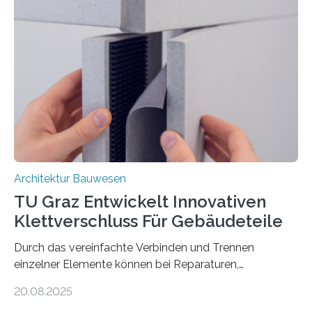
sicherem und nachhaltigem Bauen zu leisten.
Textilbeton ist ein moderner Verbundwerkstoff, der aus
einer feinkörnigen Betonmatrix und einer textilen
Bewehrung besteht – meist aus Carbon-, Glas- oder
Basaltfasern. Anders als herkömmlicher Stahlbeton, bei
dem Stahlstäbe zur…
Architektur Bauwesen
TU Graz Entwickelt Innovativen
Klettverschluss Für Gebäudeteile
Durch das vereinfachte Verbinden und Trennen
einzelner Elemente können bei Reparaturen,
Renovierungen oder Nutzungsänderungen Zeit,
20.08.2025
Material und Bauschutt eingespart werden. Ein