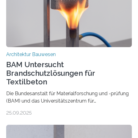
Architektur Bauwesen
BAM Untersucht
Brandschutzlösungen für
Textilbeton
Die Bundesanstalt für Materialforschung und -prüfung
(BAM) und das Universitätszentrum für
Energieeffiziente Gebäude der CTU in Prag (UCEEB)
25.09.2025
untersuchen in einem gemeinsamen Forschungsprojekt
das Verhalten von Textilbeton unter Brandeinwirkung.
Ziel ist es, die Einsatzmöglichkeiten dieses innovativen
Baustoffs zu erweitern und gleichzeitig einen Beitrag zu