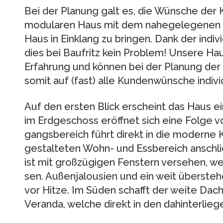
Bei der Pla­nung galt es, die Wün­sche der
modu­la­ren Haus mit dem nahe­ge­le­ge­nen
Haus in Ein­klang zu brin­gen. Dank der indi­vi­
dies bei Bau­fritz kein Pro­blem! Unsere Haus
Erfah­rung und kön­nen bei der Pla­nung der
somit auf (fast) alle Kun­den­wün­sche indi­vi­d
Auf den ers­ten Blick erscheint das Haus ein
im Erd­ge­schoss eröff­net sich eine Folge v
gangs­be­reich führt direkt in die moderne
gestal­te­ten Wohn- und Ess­be­reich anschl
ist mit groß­zü­gi­gen Fens­tern ver­se­hen, w
sen. Außen­ja­lou­sien und ein weit über­st
vor Hitze. Im Süden schafft der weite Dach­ü
Veranda, wel­che direkt in den dahin­ter­lie­g