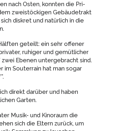
en nach Osten, konn­ten die Pri­
dem zwei­stö­cki­gen Gebäu­de­trakt
ch dis­kret und natür­lich in die
n.
lf­ten geteilt: ein sehr offe­ner
­va­ter, ruhi­ger und gemüt­li­cher
uf zwei Ebe­nen unter­ge­bracht sind.
r im Sou­ter­rain hat man sogar
”.
sich direkt dar­über und haben
i­chen Gar­ten.
va­ter Musik- und Kino­raum die
ie­hen sich die Eltern zurück, um