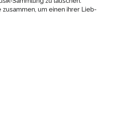
usik-Samm­lung zu lau­schen.
e zusam­men, um einen ihrer Lieb­