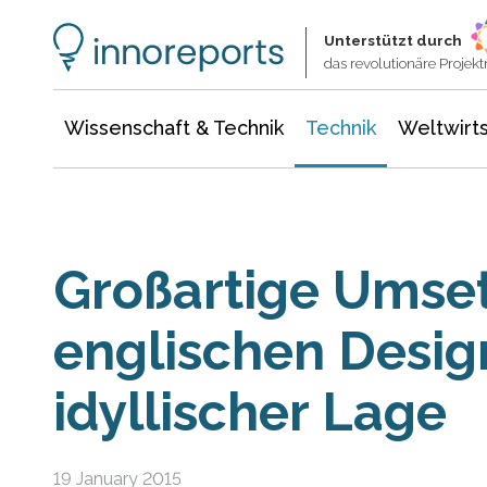
Wissenschaft & Technik
Informationstechnologie
Energie & Elektrotechnik
Unterstützt durch
das revolutionäre Proje
Wissenschaft & Technik
Technik
Weltwirts
Großartige Umse
englischen Desig
idyllischer Lage
19 January 2015