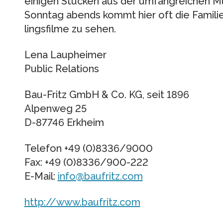
eini­gen Stü­cken aus der umfang­rei­chen M
Sonn­tag abends kommt hier oft die Fami­li
lings­filme zu sehen.
Lena Laupheimer
Public Relations
Bau-Fritz GmbH & Co. KG, seit 1896
Alpenweg 25
D-87746 Erkheim
Telefon +49 (0)8336/9000
Fax: +49 (0)8336/900-222
E-Mail:
info@baufritz.com
http://www.baufritz.com