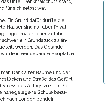
 das unter Denk­mal­schutz stand,
 für sich selbst war.
e. Ein Grund dafür dürfte die
ele Häu­ser sind nur über Pri­vat­
g enger, male­ri­scher Zufahrts­
schwer, ein Grund­stück zu fin­
­ge­teilt wer­den. Das Gelände
, wurde in vier sepa­rate Bau­plätze
at man Dank alter Bäume und der
nd­stü­cken und Straße das Gefühl,
tress des All­tags zu sein. Per­
die nahe­ge­le­gene Schule besu­
lich nach Lon­don pen­deln.