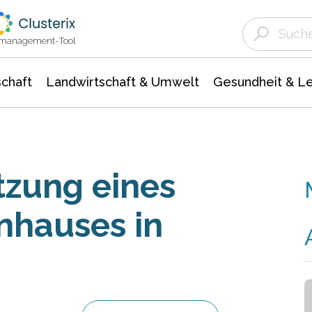
Landwirtschaft & Umwelt
Gesundheit &
Agrar- Forstwissenschaften
Unternehmensmeldungen
Biowissenschafte
Ökologie Umwelt- Naturschutz
ktmanagement-Tool
chaft
Landwirtschaft & Umwelt
Gesundheit & L
tzung eines
nhauses in