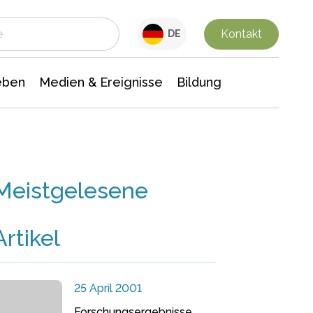
 Leben
Medien & Ereignisse
Interdisziplinäre Forschung
Veranstaltungsnachrichten
n Chemie
Gesellschaftswissenschaften
Kontakt
DE
eben
Medien & Ereignisse
Bildung
Meistgelesene
Artikel
25 April 2001
Forschungsergebnisse