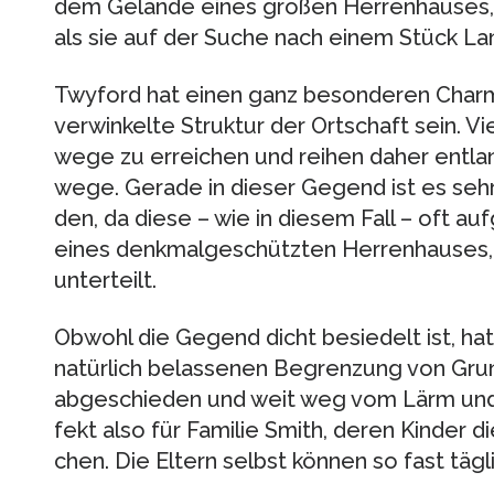
dem Gelände eines gro­ßen Her­ren­hau­ses,
als sie auf der Suche nach einem Stück Land
Twy­ford hat einen ganz beson­de­ren Charm
ver­win­kelte Struk­tur der Ort­schaft sein. Vi
wege zu errei­chen und rei­hen daher ent­lan
wege. Gerade in die­ser Gegend ist es sehr 
den, da diese – wie in die­sem Fall – oft auf
eines denk­mal­ge­schütz­ten Her­ren­hau­ses
unter­teilt.
Obwohl die Gegend dicht besie­delt ist, h
natür­lich belas­se­nen Begren­zung von Gru
abge­schie­den und weit weg vom Lärm und S
fekt also für Fami­lie Smith, deren Kin­der 
chen. Die Eltern selbst kön­nen so fast täg­