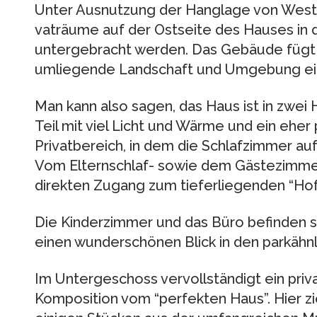
Unter Aus­nut­zung der Hang­lage von Wes­t
vat­räume auf der Ost­seite des Hau­ses in 
unter­ge­bracht wer­den. Das Gebäude fügt si
umlie­gende Land­schaft und Umge­bung ei
Man kann also sagen, das Haus ist in zwei Hä
Teil mit viel Licht und Wärme und ein eher pri
Pri­vat­be­reich, in dem die Schlaf­zim­mer a
Vom Eltern­schlaf- sowie dem Gäs­te­zim­me
direk­ten Zugang zum tie­fer­lie­gen­den “Hof
Die Kin­der­zim­mer und das Büro befin­den 
einen wun­der­schö­nen Blick in den park­ähn­l
Im Unter­ge­schoss ver­voll­stän­digt ein pri­
Kom­po­si­tion vom “per­fek­ten Haus”. Hier z