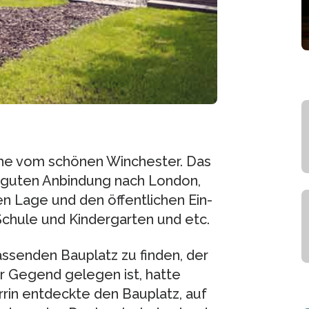
ähe vom schö­nen Win­ches­ter. Das
 guten Anbin­dung nach Lon­don,
n Lage und den öffent­li­chen Ein­
, Schule und Kin­der­gar­ten und etc.
­sen­den Bau­platz zu fin­den, der
er Gegend gele­gen ist, hatte
­rin ent­deckte den Bau­platz, auf