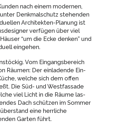
 Kun­den nach einem moder­nen,
 unter Denk­mal­schutz ste­hen­den
du­el­len Archi­tek­ten-Pla­nung ist
­de­si­gner ver­fü­gen über viel
 Häu­ser “um die Ecke den­ken” und
u­ell ein­ge­hen.
­stö­ckig. Vom Ein­gangs­be­reich
on Räu­men: Der ein­la­dende Ein­
 Küche, wel­che sich dem offen
ießt. Die Süd- und West­fas­sade
el­che viel Licht in die Räume las­
e­hen­des Dach schüt­zen im Som­mer
ber­stand eine herr­li­che
en­den Gar­ten führt.