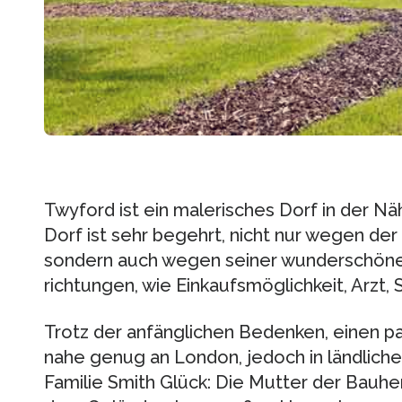
Twy­ford ist ein male­ri­sches Dorf in der N
Dorf ist sehr begehrt, nicht nur wegen der
son­dern auch wegen sei­ner wun­der­schö­ne
rich­tun­gen, wie Ein­kaufs­mög­lich­keit, Arzt
Trotz der anfäng­li­chen Beden­ken, einen pas
nahe genug an Lon­don, jedoch in länd­li­ch
Fami­lie Smith Glück: Die Mut­ter der Bau­her