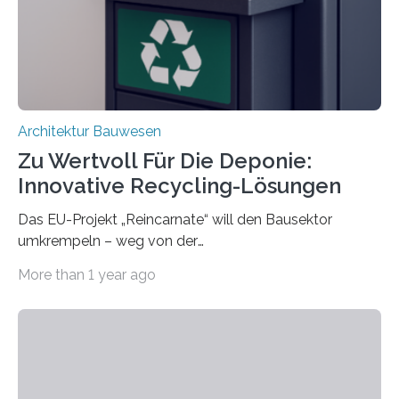
irreversible Verbindungen den Austausch üblicherweise
erschweren. Hierzu untersuchten die Forschenden zwei
unterschiedliche Zugänge. Einerseits klebten sie…
Architektur Bauwesen
Zu Wertvoll Für Die Deponie:
Innovative Recycling-Lösungen
Das EU-Projekt „Reincarnate“ will den Bausektor
umkrempeln – weg von der
Ressourcenverschwendung, hin zu einer
More than 1 year ago
Kreislaufwirtschaft Bei dem schwedischen
Unternehmen RAGN SELLS bauen Informatiker derzeit
eine Datenbank auf, in der alle Rohmaterialien erfasst
werden, die bei Abrissarbeiten anfallen. In Deutschland
wiederum haben Wissenschaftlerinnen und
Wissenschaftler ein KI-basiertes Werkzeug entwickelt,