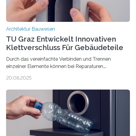
Architektur Bauwesen
TU Graz Entwickelt Innovativen
Klettverschluss Für Gebäudeteile
Durch das vereinfachte Verbinden und Trennen
einzelner Elemente können bei Reparaturen,
Renovierungen oder Nutzungsänderungen Zeit,
20.08.2025
Material und Bauschutt eingespart werden. Ein
interdisziplinäres Forschungsteam der TU Graz hat im
Projekt ReCon gemeinsam mit Unternehmenspartnern
ein Klett-Verbindungssystem für Gebäude entwickelt:
Damit lassen sich unterschiedliche Gebäudeteile
resilient verbinden und bei Bedarf einfach voneinander
trennen. Der Fokus lag auf der Verbindung von
Bauteilen mit unterschiedlicher Lebensdauer, bei denen