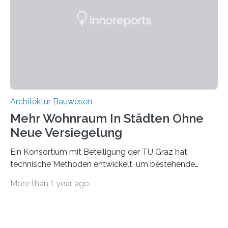
mit dessen Hilfe aus den Materialien, die dann in der
Datenbank erfasst sind, neue Baustoffe kreiert werden.
Das KI-basierte Tool ist eines von zehn digitalen
Innovationen, die in dem EU-Forschungsprojekt
„Reincarnate“…
Architektur Bauwesen
Mehr Wohnraum In Städten Ohne
Neue Versiegelung
Ein Konsortium mit Beteiligung der TU Graz hat
technische Methoden entwickelt, um bestehende
Gründerzeitgebäude mittels modularer
More than 1 year ago
Holzkonstruktionen auf nachhaltige Weise
aufzustocken. Das Vermeiden von weiterer
Bodenversiegelung und der gleichzeitig steigende
Bedarf an innerstädtischem Wohnraum lassen sich nur