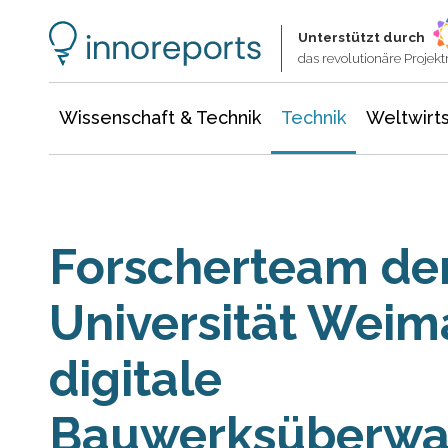
Wissenschaft & Technik
Informationstechnologie
Energie & Elektrotechnik
Unterstützt durch
das revolutionäre Proje
Wissenschaft & Technik
Technik
Weltwirts
Forscherteam de
Universität Weim
digitale
Bauwerksüberw