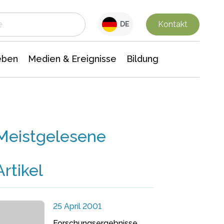
 Leben
Medien & Ereignisse
Interdisziplinäre Forschung
Veranstaltungsnachrichten
n Chemie
Gesellschaftswissenschaften
Kontakt
DE
eben
Medien & Ereignisse
Bildung
Meistgelesene
Artikel
25 April 2001
Forschungsergebnisse