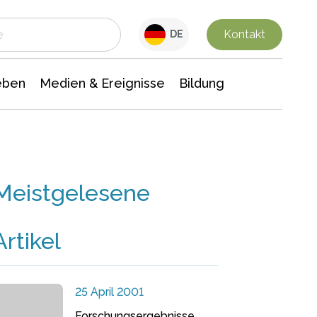
 Leben
Medien & Ereignisse
Interdisziplinäre Forschung
Veranstaltungsnachrichten
n Chemie
Gesellschaftswissenschaften
Kontakt
DE
eben
Medien & Ereignisse
Bildung
Meistgelesene
Artikel
25 April 2001
Forschungsergebnisse