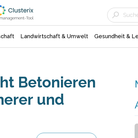
Landwirtschaft & Umwelt
Gesundheit &
Agrar- Forstwissenschaften
Unternehmensmeldungen
Biowissenschafte
Ökologie Umwelt- Naturschutz
ktmanagement-Tool
chaft
Landwirtschaft & Umwelt
Gesundheit & L
ht Betonieren
cherer und