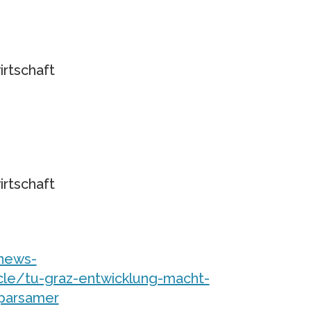
irtschaft
irtschaft
/news-
icle/tu-graz-entwicklung-macht-
sparsamer