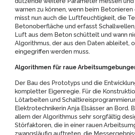
dutzende weitere Parameter messen und a
warnen zu können, wenn beim Betonieren e
misst nun auch die Luftfeuchtigkeit, die T
Betonoberfläche und erfasst Schallwellen
Luft aus dem Beton schüttelt und wann nic
Algorithmus, der aus den Daten ableitet, o
eingegriffen werden muss.
Algorithmen für raue Arbeitsumgebunge
Der Bau des Prototyps und die Entwicklung
kompletter Eigenregie. Für die Konstruktio
Lötarbeiten und Schaltkreisprogrammierun
Elektrotechnikerin Anja Elsässer an Bord. 
allem der Algorithmus sehr sorgfältig desi
Störfaktoren, die in einer rauen Arbeitsu
zwangsläufig auftreten, die Messergebniss