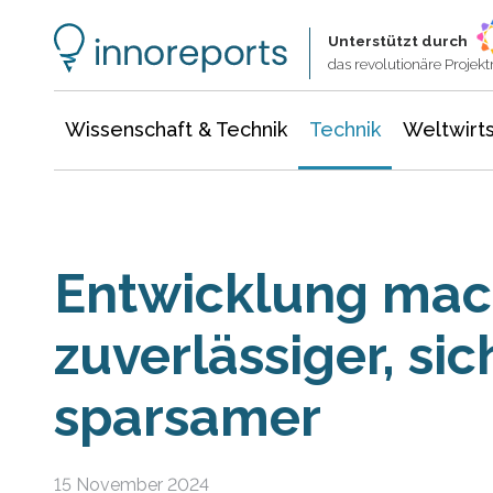
Wissenschaft & Technik
Informationstechnologie
Energie & Elektrotechnik
Unterstützt durch
das revolutionäre Proje
Wissenschaft & Technik
Technik
Weltwirts
Entwicklung mac
zuverlässiger, si
sparsamer
15 November 2024