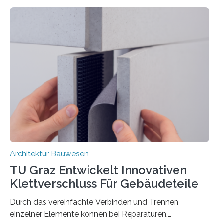
das Verhalten von Textilbeton unter Brandeinwirkung.
Ziel ist es, die Einsatzmöglichkeiten dieses innovativen
Baustoffs zu erweitern und gleichzeitig einen Beitrag zu
sicherem und nachhaltigem Bauen zu leisten.
Textilbeton ist ein moderner Verbundwerkstoff, der aus
einer feinkörnigen Betonmatrix und einer textilen
Bewehrung besteht – meist aus Carbon-, Glas- oder
Basaltfasern. Anders als herkömmlicher Stahlbeton, bei
dem Stahlstäbe zur…
Architektur Bauwesen
TU Graz Entwickelt Innovativen
Klettverschluss Für Gebäudeteile
Durch das vereinfachte Verbinden und Trennen
einzelner Elemente können bei Reparaturen,