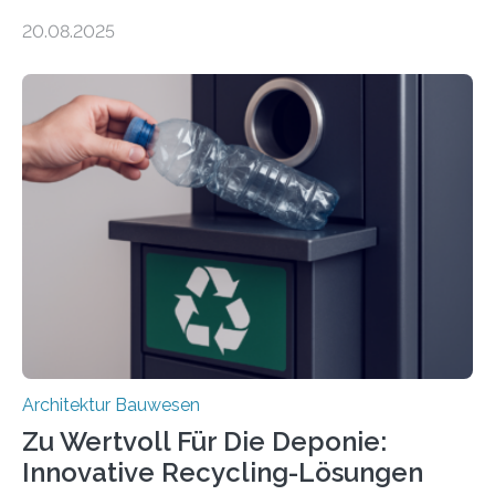
Renovierungen oder Nutzungsänderungen Zeit,
20.08.2025
Material und Bauschutt eingespart werden. Ein
interdisziplinäres Forschungsteam der TU Graz hat im
Projekt ReCon gemeinsam mit Unternehmenspartnern
ein Klett-Verbindungssystem für Gebäude entwickelt:
Damit lassen sich unterschiedliche Gebäudeteile
resilient verbinden und bei Bedarf einfach voneinander
trennen. Der Fokus lag auf der Verbindung von
Bauteilen mit unterschiedlicher Lebensdauer, bei denen
irreversible Verbindungen den Austausch üblicherweise
erschweren. Hierzu untersuchten die Forschenden zwei
unterschiedliche Zugänge. Einerseits klebten sie…
Architektur Bauwesen
Zu Wertvoll Für Die Deponie:
Innovative Recycling-Lösungen