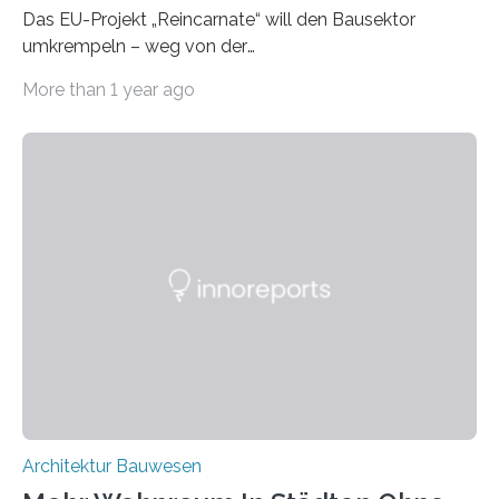
Das EU-Projekt „Reincarnate“ will den Bausektor
umkrempeln – weg von der
Ressourcenverschwendung, hin zu einer
More than 1 year ago
Kreislaufwirtschaft Bei dem schwedischen
Unternehmen RAGN SELLS bauen Informatiker derzeit
eine Datenbank auf, in der alle Rohmaterialien erfasst
werden, die bei Abrissarbeiten anfallen. In Deutschland
wiederum haben Wissenschaftlerinnen und
Wissenschaftler ein KI-basiertes Werkzeug entwickelt,
mit dessen Hilfe aus den Materialien, die dann in der
Datenbank erfasst sind, neue Baustoffe kreiert werden.
Das KI-basierte Tool ist eines von zehn digitalen
Innovationen, die in dem EU-Forschungsprojekt
„Reincarnate“…
Architektur Bauwesen