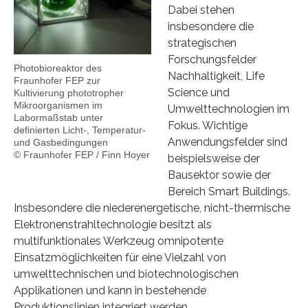
Dabei stehen
insbesondere die
strategischen
Forschungsfelder
Photobioreaktor des
Nachhaltigkeit, Life
Fraunhofer FEP zur
Science und
Kultivierung phototropher
Mikroorganismen im
Umwelttechnologien im
Labormaßstab unter
Fokus. Wichtige
definierten Licht-, Temperatur-
Anwendungsfelder sind
und Gasbedingungen
© Fraunhofer FEP / Finn Hoyer
beispielsweise der
Bausektor sowie der
Bereich Smart Buildings.
Insbesondere die niederenergetische, nicht-thermische
Elektronenstrahltechnologie besitzt als
multifunktionales Werkzeug omnipotente
Einsatzmöglichkeiten für eine Vielzahl von
umwelttechnischen und biotechnologischen
Applikationen und kann in bestehende
Produktionslinien integriert werden.