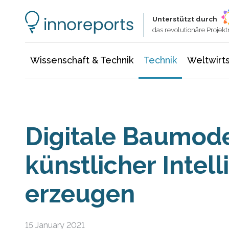
Wissenschaft & Technik
Informationstechnologie
Energie & Elektrotechnik
Unterstützt durch
das revolutionäre Proje
Wissenschaft & Technik
Technik
Weltwirts
Digitale Baumode
künstlicher Intell
erzeugen
15 January 2021