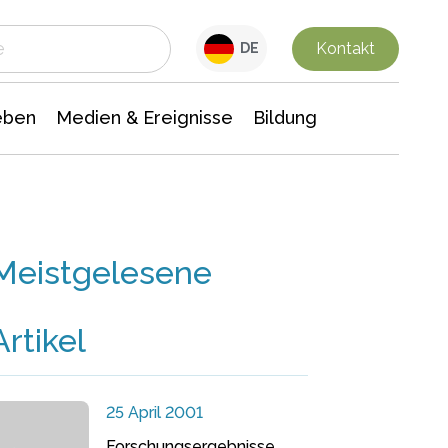
 Leben
Medien & Ereignisse
Interdisziplinäre Forschung
Veranstaltungsnachrichten
n Chemie
Gesellschaftswissenschaften
Kontakt
DE
eben
Medien & Ereignisse
Bildung
Meistgelesene
Artikel
25 April 2001
Forschungsergebnisse