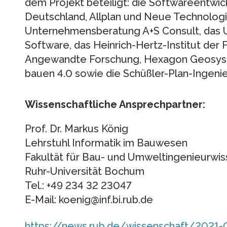
dem Projekt beteiligt: die Softwareentw
Deutschland, Allplan und Neue Technologi
Unternehmensberatung A+S Consult, das 
Software, das Heinrich-Hertz-Institut der 
Angewandte Forschung, Hexagon Geosyste
bauen 4.0 sowie die Schüßler-Plan-Ingeni
Wissenschaftliche Ansprechpartner:
Prof. Dr. Markus König
Lehrstuhl Informatik im Bauwesen
Fakultät für Bau- und Umweltingenieurwi
Ruhr-Universität Bochum
Tel.: +49 234 32 23047
E-Mail: koenig@inf.bi.rub.de
https://news.rub.de/wissenschaft/2021-0