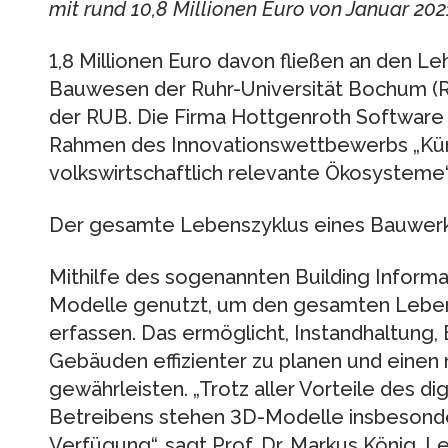
mit rund 10,8 Millionen Euro von Januar 20
1,8 Millionen Euro davon fließen an den Leh
Bauwesen der Ruhr-Universität Bochum (R
der RUB. Die Firma Hottgenroth Software 
Rahmen des Innovationswettbewerbs „Künstl
volkswirtschaftlich relevante Ökosysteme“
Der gesamte Lebenszyklus eines Bauwer
Mithilfe des sogenannten Building Inform
Modelle genutzt, um den gesamten Leben
erfassen. Das ermöglicht, Instandhaltung
Gebäuden effizienter zu planen und einen 
gewährleisten. „Trotz aller Vorteile des d
Betreibens stehen 3D-Modelle insbesonde
Verfügung“, sagt Prof. Dr. Markus König, Le