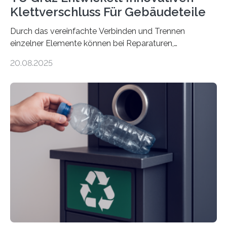
Klettverschluss Für Gebäudeteile
Durch das vereinfachte Verbinden und Trennen
einzelner Elemente können bei Reparaturen,
Renovierungen oder Nutzungsänderungen Zeit,
20.08.2025
Material und Bauschutt eingespart werden. Ein
interdisziplinäres Forschungsteam der TU Graz hat im
Projekt ReCon gemeinsam mit Unternehmenspartnern
ein Klett-Verbindungssystem für Gebäude entwickelt:
Damit lassen sich unterschiedliche Gebäudeteile
resilient verbinden und bei Bedarf einfach voneinander
trennen. Der Fokus lag auf der Verbindung von
Bauteilen mit unterschiedlicher Lebensdauer, bei denen
irreversible Verbindungen den Austausch üblicherweise
erschweren. Hierzu untersuchten die Forschenden zwei
unterschiedliche Zugänge. Einerseits klebten sie…