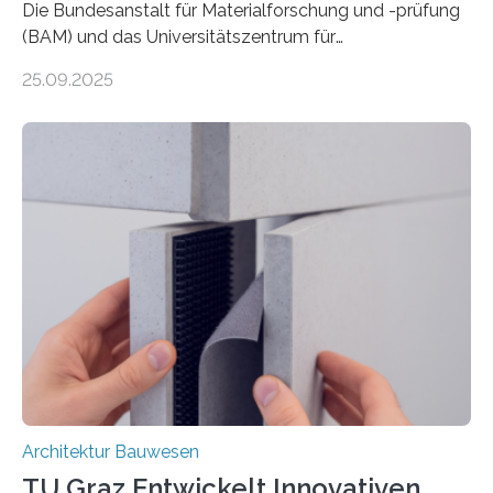
Die Bundesanstalt für Materialforschung und -prüfung
(BAM) und das Universitätszentrum für
Energieeffiziente Gebäude der CTU in Prag (UCEEB)
25.09.2025
untersuchen in einem gemeinsamen Forschungsprojekt
das Verhalten von Textilbeton unter Brandeinwirkung.
Ziel ist es, die Einsatzmöglichkeiten dieses innovativen
Baustoffs zu erweitern und gleichzeitig einen Beitrag zu
sicherem und nachhaltigem Bauen zu leisten.
Textilbeton ist ein moderner Verbundwerkstoff, der aus
einer feinkörnigen Betonmatrix und einer textilen
Bewehrung besteht – meist aus Carbon-, Glas- oder
Basaltfasern. Anders als herkömmlicher Stahlbeton, bei
dem Stahlstäbe zur…
Architektur Bauwesen
TU Graz Entwickelt Innovativen