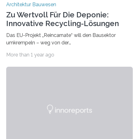
Architektur Bauwesen
Zu Wertvoll Für Die Deponie:
Innovative Recycling-Lösungen
Das EU-Projekt „Reincarnate“ will den Bausektor
umkrempeln – weg von der
Ressourcenverschwendung, hin zu einer
More than 1 year ago
Kreislaufwirtschaft Bei dem schwedischen
Unternehmen RAGN SELLS bauen Informatiker derzeit
eine Datenbank auf, in der alle Rohmaterialien erfasst
werden, die bei Abrissarbeiten anfallen. In Deutschland
wiederum haben Wissenschaftlerinnen und
Wissenschaftler ein KI-basiertes Werkzeug entwickelt,
mit dessen Hilfe aus den Materialien, die dann in der
Datenbank erfasst sind, neue Baustoffe kreiert werden.
Das KI-basierte Tool ist eines von zehn digitalen
Innovationen, die in dem EU-Forschungsprojekt
„Reincarnate“…