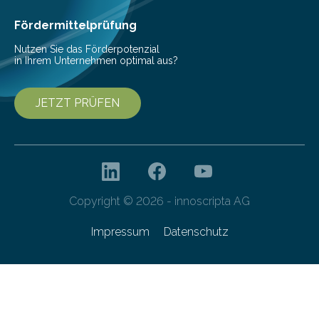
Gebäudetechnik und Hochbau (alle TU Graz) sowie
rosenfelder & höfler…
Fördermittelprüfung
Nutzen Sie das Förderpotenzial
in Ihrem Unternehmen optimal aus?
JETZT PRÜFEN
Copyright © 2026 - innoscripta AG
Impressum
Datenschutz