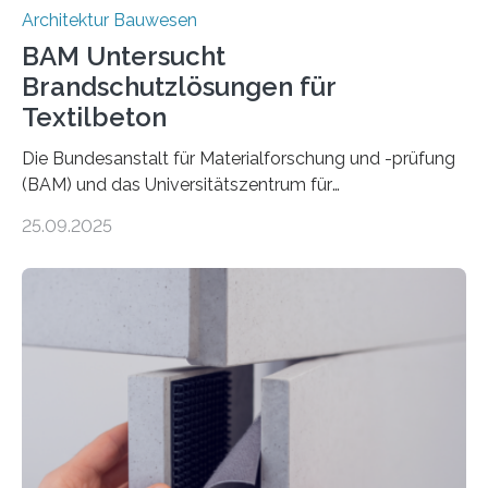
Architektur Bauwesen
BAM Untersucht
Brandschutzlösungen für
Textilbeton
Die Bundesanstalt für Materialforschung und -prüfung
(BAM) und das Universitätszentrum für
Energieeffiziente Gebäude der CTU in Prag (UCEEB)
25.09.2025
untersuchen in einem gemeinsamen Forschungsprojekt
das Verhalten von Textilbeton unter Brandeinwirkung.
Ziel ist es, die Einsatzmöglichkeiten dieses innovativen
Baustoffs zu erweitern und gleichzeitig einen Beitrag zu
sicherem und nachhaltigem Bauen zu leisten.
Textilbeton ist ein moderner Verbundwerkstoff, der aus
einer feinkörnigen Betonmatrix und einer textilen
Bewehrung besteht – meist aus Carbon-, Glas- oder
Basaltfasern. Anders als herkömmlicher Stahlbeton, bei
dem Stahlstäbe zur…