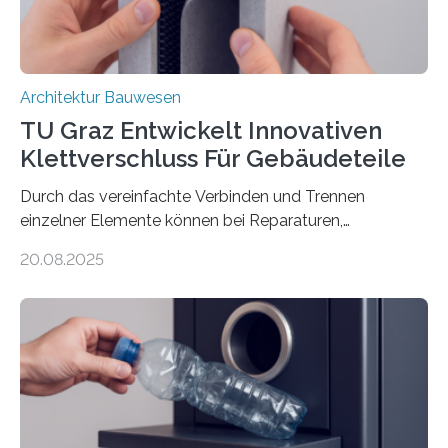
Architektur Bauwesen
TU Graz Entwickelt Innovativen
Klettverschluss Für Gebäudeteile
Durch das vereinfachte Verbinden und Trennen
einzelner Elemente können bei Reparaturen,
Renovierungen oder Nutzungsänderungen Zeit,
20.08.2025
Material und Bauschutt eingespart werden. Ein
interdisziplinäres Forschungsteam der TU Graz hat im
Projekt ReCon gemeinsam mit Unternehmenspartnern
ein Klett-Verbindungssystem für Gebäude entwickelt:
Damit lassen sich unterschiedliche Gebäudeteile
resilient verbinden und bei Bedarf einfach voneinander
trennen. Der Fokus lag auf der Verbindung von
Bauteilen mit unterschiedlicher Lebensdauer, bei denen