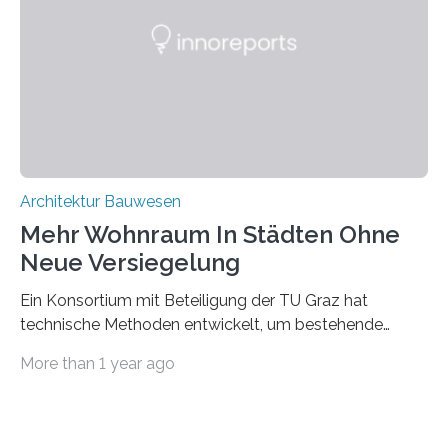
mit dessen Hilfe aus den Materialien, die dann in der
Datenbank erfasst sind, neue Baustoffe kreiert werden.
Das KI-basierte Tool ist eines von zehn digitalen
Innovationen, die in dem EU-Forschungsprojekt
„Reincarnate“…
Architektur Bauwesen
Mehr Wohnraum In Städten Ohne
Neue Versiegelung
Ein Konsortium mit Beteiligung der TU Graz hat
technische Methoden entwickelt, um bestehende
Gründerzeitgebäude mittels modularer
More than 1 year ago
Holzkonstruktionen auf nachhaltige Weise
aufzustocken. Das Vermeiden von weiterer
Bodenversiegelung und der gleichzeitig steigende
Bedarf an innerstädtischem Wohnraum lassen sich nur