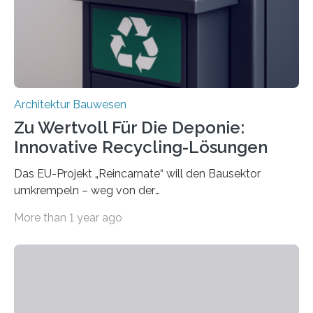
irreversible Verbindungen den Austausch üblicherweise
erschweren. Hierzu untersuchten die Forschenden zwei
unterschiedliche Zugänge. Einerseits klebten sie…
Architektur Bauwesen
Zu Wertvoll Für Die Deponie:
Innovative Recycling-Lösungen
Das EU-Projekt „Reincarnate“ will den Bausektor
umkrempeln – weg von der
Ressourcenverschwendung, hin zu einer
More than 1 year ago
Kreislaufwirtschaft Bei dem schwedischen
Unternehmen RAGN SELLS bauen Informatiker derzeit
eine Datenbank auf, in der alle Rohmaterialien erfasst
werden, die bei Abrissarbeiten anfallen. In Deutschland
wiederum haben Wissenschaftlerinnen und
Wissenschaftler ein KI-basiertes Werkzeug entwickelt,