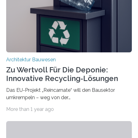
trennen. Der Fokus lag auf der Verbindung von
Bauteilen mit unterschiedlicher Lebensdauer, bei denen
irreversible Verbindungen den Austausch üblicherweise
erschweren. Hierzu untersuchten die Forschenden zwei
unterschiedliche Zugänge. Einerseits klebten sie…
Architektur Bauwesen
Zu Wertvoll Für Die Deponie:
Innovative Recycling-Lösungen
Das EU-Projekt „Reincarnate“ will den Bausektor
umkrempeln – weg von der
Ressourcenverschwendung, hin zu einer
More than 1 year ago
Kreislaufwirtschaft Bei dem schwedischen
Unternehmen RAGN SELLS bauen Informatiker derzeit
eine Datenbank auf, in der alle Rohmaterialien erfasst
werden, die bei Abrissarbeiten anfallen. In Deutschland