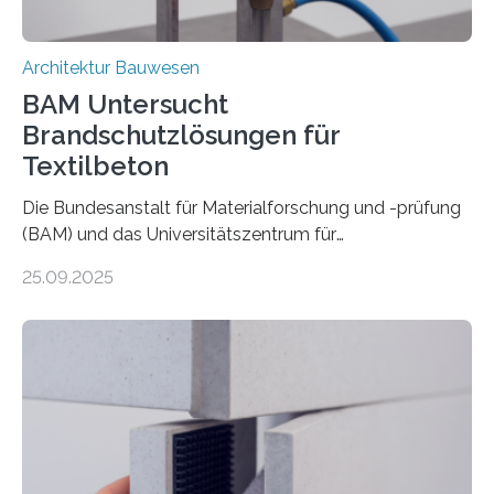
Architektur Bauwesen
BAM Untersucht
Brandschutzlösungen für
Textilbeton
Die Bundesanstalt für Materialforschung und -prüfung
(BAM) und das Universitätszentrum für
Energieeffiziente Gebäude der CTU in Prag (UCEEB)
25.09.2025
untersuchen in einem gemeinsamen Forschungsprojekt
das Verhalten von Textilbeton unter Brandeinwirkung.
Ziel ist es, die Einsatzmöglichkeiten dieses innovativen
Baustoffs zu erweitern und gleichzeitig einen Beitrag zu
sicherem und nachhaltigem Bauen zu leisten.
Textilbeton ist ein moderner Verbundwerkstoff, der aus
einer feinkörnigen Betonmatrix und einer textilen
Bewehrung besteht – meist aus Carbon-, Glas- oder