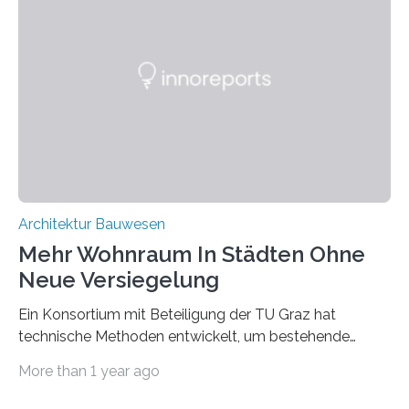
wiederum haben Wissenschaftlerinnen und
Wissenschaftler ein KI-basiertes Werkzeug entwickelt,
mit dessen Hilfe aus den Materialien, die dann in der
Datenbank erfasst sind, neue Baustoffe kreiert werden.
Das KI-basierte Tool ist eines von zehn digitalen
Innovationen, die in dem EU-Forschungsprojekt
„Reincarnate“…
Architektur Bauwesen
Mehr Wohnraum In Städten Ohne
Neue Versiegelung
Ein Konsortium mit Beteiligung der TU Graz hat
technische Methoden entwickelt, um bestehende
Gründerzeitgebäude mittels modularer
More than 1 year ago
Holzkonstruktionen auf nachhaltige Weise
aufzustocken. Das Vermeiden von weiterer