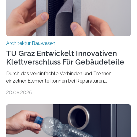
Basaltfasern. Anders als herkömmlicher Stahlbeton, bei
dem Stahlstäbe zur…
Architektur Bauwesen
TU Graz Entwickelt Innovativen
Klettverschluss Für Gebäudeteile
Durch das vereinfachte Verbinden und Trennen
einzelner Elemente können bei Reparaturen,
Renovierungen oder Nutzungsänderungen Zeit,
20.08.2025
Material und Bauschutt eingespart werden. Ein
interdisziplinäres Forschungsteam der TU Graz hat im
Projekt ReCon gemeinsam mit Unternehmenspartnern
ein Klett-Verbindungssystem für Gebäude entwickelt:
Damit lassen sich unterschiedliche Gebäudeteile
resilient verbinden und bei Bedarf einfach voneinander