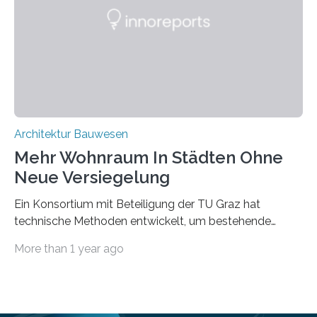
mit dessen Hilfe aus den Materialien, die dann in der
Datenbank erfasst sind, neue Baustoffe kreiert werden.
Das KI-basierte Tool ist eines von zehn digitalen
Innovationen, die in dem EU-Forschungsprojekt
„Reincarnate“…
Architektur Bauwesen
Mehr Wohnraum In Städten Ohne
Neue Versiegelung
Ein Konsortium mit Beteiligung der TU Graz hat
technische Methoden entwickelt, um bestehende
Gründerzeitgebäude mittels modularer
More than 1 year ago
Holzkonstruktionen auf nachhaltige Weise
aufzustocken. Das Vermeiden von weiterer
Bodenversiegelung und der gleichzeitig steigende
Bedarf an innerstädtischem Wohnraum lassen sich nur