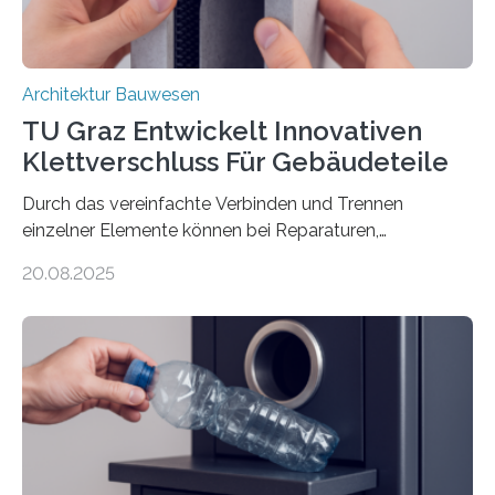
Architektur Bauwesen
TU Graz Entwickelt Innovativen
Klettverschluss Für Gebäudeteile
Durch das vereinfachte Verbinden und Trennen
einzelner Elemente können bei Reparaturen,
Renovierungen oder Nutzungsänderungen Zeit,
20.08.2025
Material und Bauschutt eingespart werden. Ein
interdisziplinäres Forschungsteam der TU Graz hat im
Projekt ReCon gemeinsam mit Unternehmenspartnern
ein Klett-Verbindungssystem für Gebäude entwickelt:
Damit lassen sich unterschiedliche Gebäudeteile
resilient verbinden und bei Bedarf einfach voneinander
trennen. Der Fokus lag auf der Verbindung von
Bauteilen mit unterschiedlicher Lebensdauer, bei denen