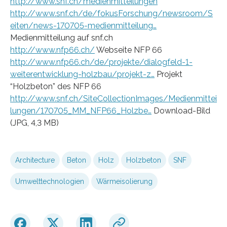
http://www.snf.ch/medienmitteilungen
http://www.snf.ch/de/fokusForschung/newsroom/S
eiten/news-170705-medienmitteilung…
Medienmitteilung auf snf.ch
http://www.nfp66.ch/
Webseite NFP 66
http://www.nfp66.ch/de/projekte/dialogfeld-1-
weiterentwicklung-holzbau/projekt-z…
Projekt
“Holzbeton” des NFP 66
http://www.snf.ch/SiteCollectionImages/Medienmittei
lungen/170705_MM_NFP66_Holzbe…
Download-Bild
(JPG, 4,3 MB)
Architecture
Beton
Holz
Holzbeton
SNF
Umwelttechnologien
Wärmeisolierung