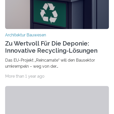
irreversible Verbindungen den Austausch üblicherweise
erschweren. Hierzu untersuchten die Forschenden zwei
unterschiedliche Zugänge. Einerseits klebten sie…
Architektur Bauwesen
Zu Wertvoll Für Die Deponie:
Innovative Recycling-Lösungen
Das EU-Projekt „Reincarnate“ will den Bausektor
umkrempeln – weg von der
Ressourcenverschwendung, hin zu einer
More than 1 year ago
Kreislaufwirtschaft Bei dem schwedischen
Unternehmen RAGN SELLS bauen Informatiker derzeit
eine Datenbank auf, in der alle Rohmaterialien erfasst
werden, die bei Abrissarbeiten anfallen. In Deutschland
wiederum haben Wissenschaftlerinnen und
Wissenschaftler ein KI-basiertes Werkzeug entwickelt,