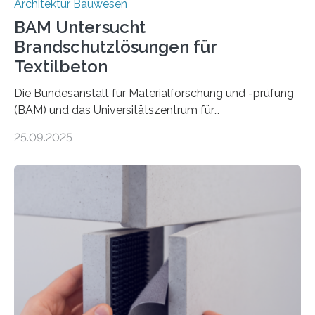
Architektur Bauwesen
BAM Untersucht
Brandschutzlösungen für
Textilbeton
Die Bundesanstalt für Materialforschung und -prüfung
(BAM) und das Universitätszentrum für
Energieeffiziente Gebäude der CTU in Prag (UCEEB)
25.09.2025
untersuchen in einem gemeinsamen Forschungsprojekt
das Verhalten von Textilbeton unter Brandeinwirkung.
Ziel ist es, die Einsatzmöglichkeiten dieses innovativen
Baustoffs zu erweitern und gleichzeitig einen Beitrag zu
sicherem und nachhaltigem Bauen zu leisten.
Textilbeton ist ein moderner Verbundwerkstoff, der aus
einer feinkörnigen Betonmatrix und einer textilen
Bewehrung besteht – meist aus Carbon-, Glas- oder
Basaltfasern. Anders als herkömmlicher Stahlbeton, bei
dem Stahlstäbe zur…