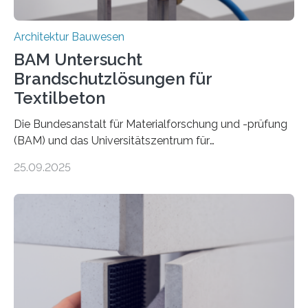
Architektur Bauwesen
BAM Untersucht
Brandschutzlösungen für
Textilbeton
Die Bundesanstalt für Materialforschung und -prüfung
(BAM) und das Universitätszentrum für
Energieeffiziente Gebäude der CTU in Prag (UCEEB)
25.09.2025
untersuchen in einem gemeinsamen Forschungsprojekt
das Verhalten von Textilbeton unter Brandeinwirkung.
Ziel ist es, die Einsatzmöglichkeiten dieses innovativen
Baustoffs zu erweitern und gleichzeitig einen Beitrag zu
sicherem und nachhaltigem Bauen zu leisten.
Textilbeton ist ein moderner Verbundwerkstoff, der aus
einer feinkörnigen Betonmatrix und einer textilen
Bewehrung besteht – meist aus Carbon-, Glas- oder
Basaltfasern. Anders als herkömmlicher Stahlbeton, bei