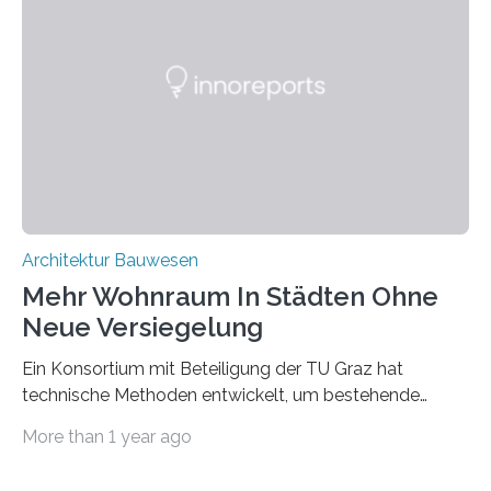
wiederum haben Wissenschaftlerinnen und
Wissenschaftler ein KI-basiertes Werkzeug entwickelt,
mit dessen Hilfe aus den Materialien, die dann in der
Datenbank erfasst sind, neue Baustoffe kreiert werden.
Das KI-basierte Tool ist eines von zehn digitalen
Innovationen, die in dem EU-Forschungsprojekt
„Reincarnate“…
Architektur Bauwesen
Mehr Wohnraum In Städten Ohne
Neue Versiegelung
Ein Konsortium mit Beteiligung der TU Graz hat
technische Methoden entwickelt, um bestehende
Gründerzeitgebäude mittels modularer
More than 1 year ago
Holzkonstruktionen auf nachhaltige Weise
aufzustocken. Das Vermeiden von weiterer