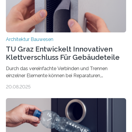
dem Stahlstäbe zur…
Architektur Bauwesen
TU Graz Entwickelt Innovativen
Klettverschluss Für Gebäudeteile
Durch das vereinfachte Verbinden und Trennen
einzelner Elemente können bei Reparaturen,
Renovierungen oder Nutzungsänderungen Zeit,
20.08.2025
Material und Bauschutt eingespart werden. Ein
interdisziplinäres Forschungsteam der TU Graz hat im
Projekt ReCon gemeinsam mit Unternehmenspartnern
ein Klett-Verbindungssystem für Gebäude entwickelt:
Damit lassen sich unterschiedliche Gebäudeteile
resilient verbinden und bei Bedarf einfach voneinander