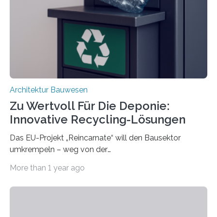
trennen. Der Fokus lag auf der Verbindung von
Bauteilen mit unterschiedlicher Lebensdauer, bei denen
irreversible Verbindungen den Austausch üblicherweise
erschweren. Hierzu untersuchten die Forschenden zwei
unterschiedliche Zugänge. Einerseits klebten sie…
Architektur Bauwesen
Zu Wertvoll Für Die Deponie:
Innovative Recycling-Lösungen
Das EU-Projekt „Reincarnate“ will den Bausektor
umkrempeln – weg von der
Ressourcenverschwendung, hin zu einer
More than 1 year ago
Kreislaufwirtschaft Bei dem schwedischen
Unternehmen RAGN SELLS bauen Informatiker derzeit
eine Datenbank auf, in der alle Rohmaterialien erfasst
werden, die bei Abrissarbeiten anfallen. In Deutschland