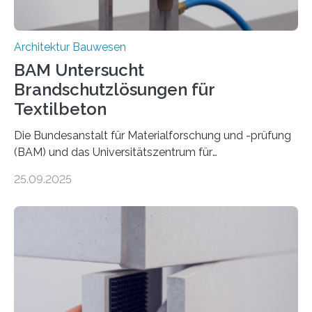
Architektur Bauwesen
BAM Untersucht
Brandschutzlösungen für
Textilbeton
Die Bundesanstalt für Materialforschung und -prüfung
(BAM) und das Universitätszentrum für
Energieeffiziente Gebäude der CTU in Prag (UCEEB)
25.09.2025
untersuchen in einem gemeinsamen Forschungsprojekt
das Verhalten von Textilbeton unter Brandeinwirkung.
Ziel ist es, die Einsatzmöglichkeiten dieses innovativen
Baustoffs zu erweitern und gleichzeitig einen Beitrag zu
sicherem und nachhaltigem Bauen zu leisten.
Textilbeton ist ein moderner Verbundwerkstoff, der aus
einer feinkörnigen Betonmatrix und einer textilen
Bewehrung besteht – meist aus Carbon-, Glas- oder