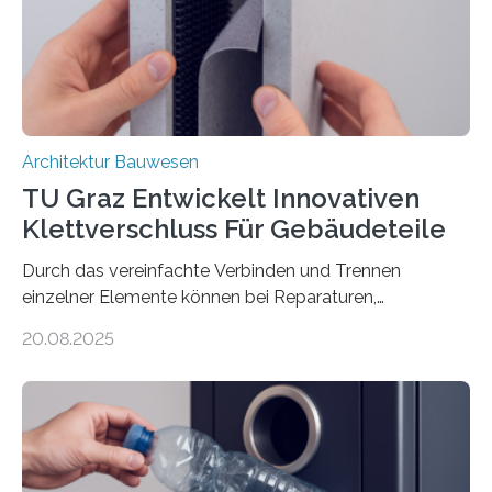
Basaltfasern. Anders als herkömmlicher Stahlbeton, bei
dem Stahlstäbe zur…
Architektur Bauwesen
TU Graz Entwickelt Innovativen
Klettverschluss Für Gebäudeteile
Durch das vereinfachte Verbinden und Trennen
einzelner Elemente können bei Reparaturen,
Renovierungen oder Nutzungsänderungen Zeit,
20.08.2025
Material und Bauschutt eingespart werden. Ein
interdisziplinäres Forschungsteam der TU Graz hat im
Projekt ReCon gemeinsam mit Unternehmenspartnern
ein Klett-Verbindungssystem für Gebäude entwickelt:
Damit lassen sich unterschiedliche Gebäudeteile
resilient verbinden und bei Bedarf einfach voneinander