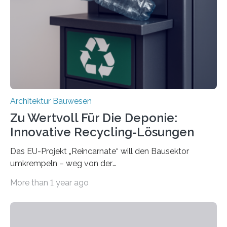
trennen. Der Fokus lag auf der Verbindung von
Bauteilen mit unterschiedlicher Lebensdauer, bei denen
irreversible Verbindungen den Austausch üblicherweise
erschweren. Hierzu untersuchten die Forschenden zwei
unterschiedliche Zugänge. Einerseits klebten sie…
Architektur Bauwesen
Zu Wertvoll Für Die Deponie:
Innovative Recycling-Lösungen
Das EU-Projekt „Reincarnate“ will den Bausektor
umkrempeln – weg von der
Ressourcenverschwendung, hin zu einer
More than 1 year ago
Kreislaufwirtschaft Bei dem schwedischen
Unternehmen RAGN SELLS bauen Informatiker derzeit
eine Datenbank auf, in der alle Rohmaterialien erfasst
werden, die bei Abrissarbeiten anfallen. In Deutschland