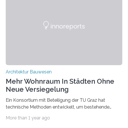
wiederum haben Wissenschaftlerinnen und
Wissenschaftler ein KI-basiertes Werkzeug entwickelt,
mit dessen Hilfe aus den Materialien, die dann in der
Datenbank erfasst sind, neue Baustoffe kreiert werden.
Das KI-basierte Tool ist eines von zehn digitalen
Innovationen, die in dem EU-Forschungsprojekt
„Reincarnate“…
Architektur Bauwesen
Mehr Wohnraum In Städten Ohne
Neue Versiegelung
Ein Konsortium mit Beteiligung der TU Graz hat
technische Methoden entwickelt, um bestehende
Gründerzeitgebäude mittels modularer
More than 1 year ago
Holzkonstruktionen auf nachhaltige Weise
aufzustocken. Das Vermeiden von weiterer