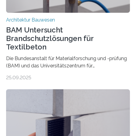
Architektur Bauwesen
BAM Untersucht
Brandschutzlösungen für
Textilbeton
Die Bundesanstalt für Materialforschung und -prüfung
(BAM) und das Universitätszentrum für
Energieeffiziente Gebäude der CTU in Prag (UCEEB)
25.09.2025
untersuchen in einem gemeinsamen Forschungsprojekt
das Verhalten von Textilbeton unter Brandeinwirkung.
Ziel ist es, die Einsatzmöglichkeiten dieses innovativen
Baustoffs zu erweitern und gleichzeitig einen Beitrag zu
sicherem und nachhaltigem Bauen zu leisten.
Textilbeton ist ein moderner Verbundwerkstoff, der aus
einer feinkörnigen Betonmatrix und einer textilen
Bewehrung besteht – meist aus Carbon-, Glas- oder