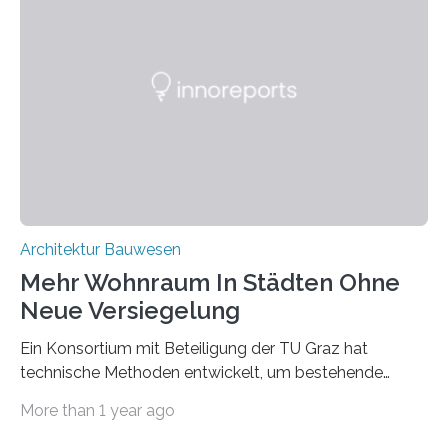
wiederum haben Wissenschaftlerinnen und
Wissenschaftler ein KI-basiertes Werkzeug entwickelt,
mit dessen Hilfe aus den Materialien, die dann in der
Datenbank erfasst sind, neue Baustoffe kreiert werden.
Das KI-basierte Tool ist eines von zehn digitalen
Innovationen, die in dem EU-Forschungsprojekt
„Reincarnate“…
Architektur Bauwesen
Mehr Wohnraum In Städten Ohne
Neue Versiegelung
Ein Konsortium mit Beteiligung der TU Graz hat
technische Methoden entwickelt, um bestehende
Gründerzeitgebäude mittels modularer
More than 1 year ago
Holzkonstruktionen auf nachhaltige Weise
aufzustocken. Das Vermeiden von weiterer