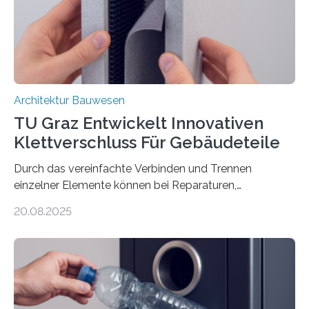
Basaltfasern. Anders als herkömmlicher Stahlbeton, bei
dem Stahlstäbe zur…
Architektur Bauwesen
TU Graz Entwickelt Innovativen
Klettverschluss Für Gebäudeteile
Durch das vereinfachte Verbinden und Trennen
einzelner Elemente können bei Reparaturen,
Renovierungen oder Nutzungsänderungen Zeit,
20.08.2025
Material und Bauschutt eingespart werden. Ein
interdisziplinäres Forschungsteam der TU Graz hat im
Projekt ReCon gemeinsam mit Unternehmenspartnern
ein Klett-Verbindungssystem für Gebäude entwickelt:
Damit lassen sich unterschiedliche Gebäudeteile
resilient verbinden und bei Bedarf einfach voneinander