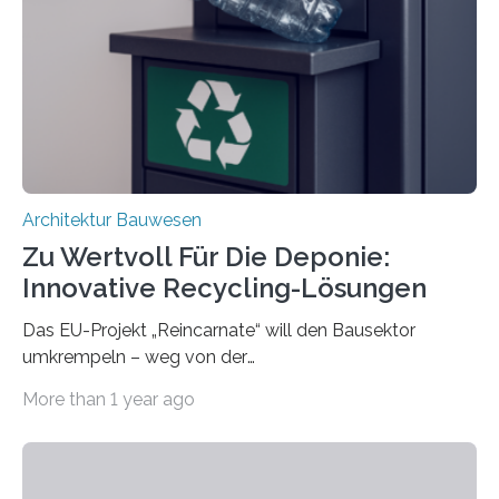
trennen. Der Fokus lag auf der Verbindung von
Bauteilen mit unterschiedlicher Lebensdauer, bei denen
irreversible Verbindungen den Austausch üblicherweise
erschweren. Hierzu untersuchten die Forschenden zwei
unterschiedliche Zugänge. Einerseits klebten sie…
Architektur Bauwesen
Zu Wertvoll Für Die Deponie:
Innovative Recycling-Lösungen
Das EU-Projekt „Reincarnate“ will den Bausektor
umkrempeln – weg von der
Ressourcenverschwendung, hin zu einer
More than 1 year ago
Kreislaufwirtschaft Bei dem schwedischen
Unternehmen RAGN SELLS bauen Informatiker derzeit
eine Datenbank auf, in der alle Rohmaterialien erfasst
werden, die bei Abrissarbeiten anfallen. In Deutschland