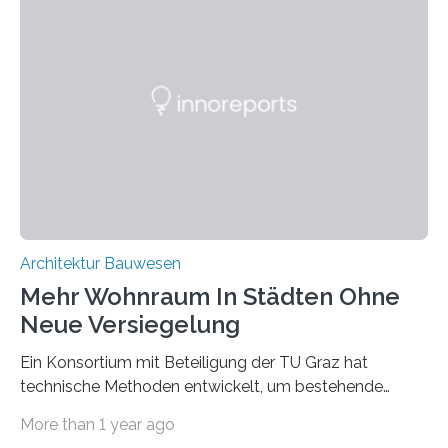
werden, die bei Abrissarbeiten anfallen. In Deutschland
wiederum haben Wissenschaftlerinnen und
Wissenschaftler ein KI-basiertes Werkzeug entwickelt,
mit dessen Hilfe aus den Materialien, die dann in der
Datenbank erfasst sind, neue Baustoffe kreiert werden.
Das KI-basierte Tool ist eines von zehn digitalen
Innovationen, die in dem EU-Forschungsprojekt
„Reincarnate“…
Architektur Bauwesen
Mehr Wohnraum In Städten Ohne
Neue Versiegelung
Ein Konsortium mit Beteiligung der TU Graz hat
technische Methoden entwickelt, um bestehende
Gründerzeitgebäude mittels modularer
More than 1 year ago
Holzkonstruktionen auf nachhaltige Weise