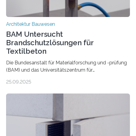
Architektur Bauwesen
BAM Untersucht
Brandschutzlösungen für
Textilbeton
Die Bundesanstalt für Materialforschung und -prüfung
(BAM) und das Universitätszentrum für
Energieeffiziente Gebäude der CTU in Prag (UCEEB)
25.09.2025
untersuchen in einem gemeinsamen Forschungsprojekt
das Verhalten von Textilbeton unter Brandeinwirkung.
Ziel ist es, die Einsatzmöglichkeiten dieses innovativen
Baustoffs zu erweitern und gleichzeitig einen Beitrag zu
sicherem und nachhaltigem Bauen zu leisten.
Textilbeton ist ein moderner Verbundwerkstoff, der aus
einer feinkörnigen Betonmatrix und einer textilen
Bewehrung besteht – meist aus Carbon-, Glas- oder