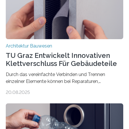
Basaltfasern. Anders als herkömmlicher Stahlbeton, bei
dem Stahlstäbe zur…
Architektur Bauwesen
TU Graz Entwickelt Innovativen
Klettverschluss Für Gebäudeteile
Durch das vereinfachte Verbinden und Trennen
einzelner Elemente können bei Reparaturen,
Renovierungen oder Nutzungsänderungen Zeit,
20.08.2025
Material und Bauschutt eingespart werden. Ein
interdisziplinäres Forschungsteam der TU Graz hat im
Projekt ReCon gemeinsam mit Unternehmenspartnern
ein Klett-Verbindungssystem für Gebäude entwickelt:
Damit lassen sich unterschiedliche Gebäudeteile