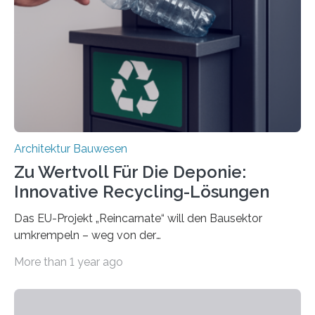
resilient verbinden und bei Bedarf einfach voneinander
trennen. Der Fokus lag auf der Verbindung von
Bauteilen mit unterschiedlicher Lebensdauer, bei denen
irreversible Verbindungen den Austausch üblicherweise
erschweren. Hierzu untersuchten die Forschenden zwei
unterschiedliche Zugänge. Einerseits klebten sie…
Architektur Bauwesen
Zu Wertvoll Für Die Deponie:
Innovative Recycling-Lösungen
Das EU-Projekt „Reincarnate“ will den Bausektor
umkrempeln – weg von der
Ressourcenverschwendung, hin zu einer
More than 1 year ago
Kreislaufwirtschaft Bei dem schwedischen
Unternehmen RAGN SELLS bauen Informatiker derzeit
eine Datenbank auf, in der alle Rohmaterialien erfasst